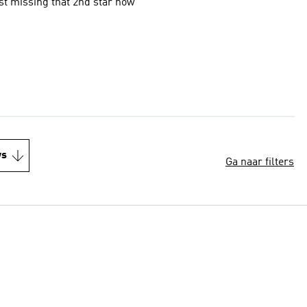
s a must have crop top hoodie! so comfy and stylish, just missing that 2nd star now
ws
Ga naar filters