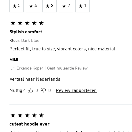
5
4
3
2
1
Stylish comfort
Kleur:
Dark Blue
Perfect fit, true to size, vibrant colors, nice material
MiMi
Erkende Koper
Gestimuleerde Review
Vertaal naar Nederlands
Nuttig?
0
0
Review rapporteren
cutest hoodie ever