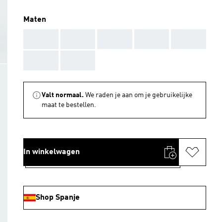
Maten
AAA
AAA
AAA
AAA
AAA
AAA
AAA
Valt normaal.
We raden je aan om je gebruikelijke
maat te bestellen.
In winkelwagen
Shop Spanje