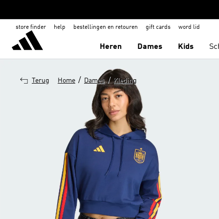
store finder
help
bestellingen en retouren
gift cards
word lid
Heren
Dames
Kids
Sc
/
/
Terug
Home
Dames
Kleding