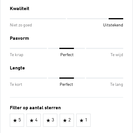
Kwaliteit
Niet zo goed
Uitstekend
Pasvorm
Te krap
Perfect
Te wijd
Lengte
Te kort
Perfect
Te lang
Filter op aantal sterren
5
4
3
2
1