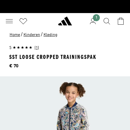
1
/
/
Home
Kinderen
Kleding
5
(1)
SST LOOSE CROPPED TRAININGSPAK
Prijs
€ 70