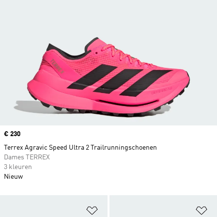
Price
€ 230
Terrex Agravic Speed Ultra 2 Trailrunningschoenen
Dames TERREX
3 kleuren
Nieuw
Op verlanglijst zetten
Op