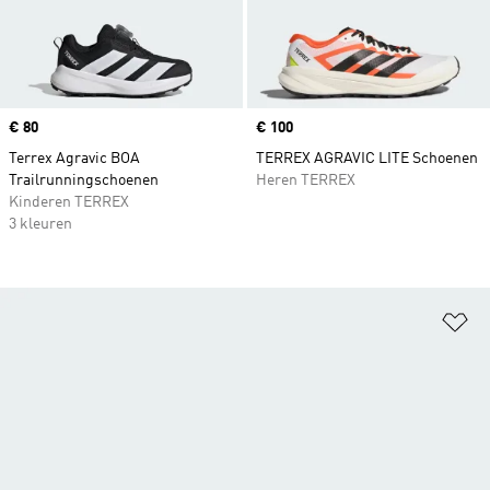
Price
€ 80
Price
€ 100
Terrex Agravic BOA
TERREX AGRAVIC LITE Schoenen
Trailrunningschoenen
Heren TERREX
Kinderen TERREX
3 kleuren
Op