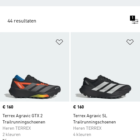
1
44 resultaten
Op verlanglijst zetten
Op
Price
€ 160
Price
€ 160
Terrex Agravic GTX 2
Terrex Agravic SL
Trailrunningschoenen
Trailrunningschoenen
Heren TERREX
Heren TERREX
2 kleuren
4 kleuren