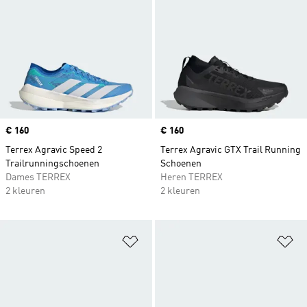
Price
€ 160
Price
€ 160
Terrex Agravic Speed 2
Terrex Agravic GTX Trail Running
Trailrunningschoenen
Schoenen
Dames TERREX
Heren TERREX
2 kleuren
2 kleuren
Op verlanglijst zetten
Op