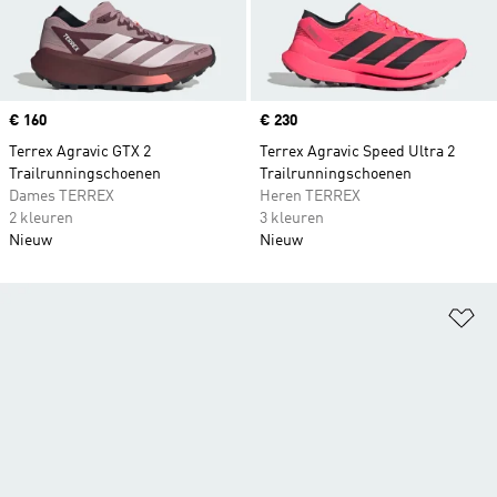
Price
€ 160
Price
€ 230
Terrex Agravic GTX 2
Terrex Agravic Speed Ultra 2
Trailrunningschoenen
Trailrunningschoenen
Dames TERREX
Heren TERREX
2 kleuren
3 kleuren
Nieuw
Nieuw
Op