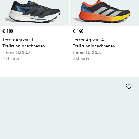
Price
€ 180
Price
€ 140
Terrex Agravic TT
Terrex Agravic 4
Trailrunningschoenen
Trailrunningschoenen
Heren TERREX
Heren TERREX
2 kleuren
5 kleuren
Op