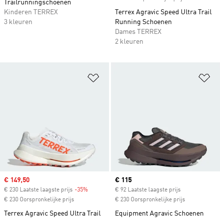
Trailrunningschoenen
Kinderen TERREX
Terrex Agravic Speed Ultra Trail
3 kleuren
Running Schoenen
Dames TERREX
2 kleuren
Op verlanglijst zetten
Op
Sale price
€ 149,50
Current price
€ 115
€ 230 Laatste laagste prijs
-35%
Discount
€ 92 Laatste laagste prijs
€ 230 Oorspronkelijke prijs
€ 230 Oorspronkelijke prijs
Terrex Agravic Speed Ultra Trail
Equipment Agravic Schoenen