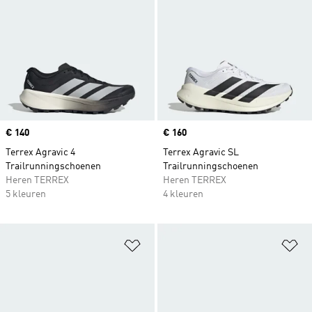
Price
€ 140
Price
€ 160
Terrex Agravic 4
Terrex Agravic SL
Trailrunningschoenen
Trailrunningschoenen
Heren TERREX
Heren TERREX
5 kleuren
4 kleuren
Op verlanglijst zetten
Op