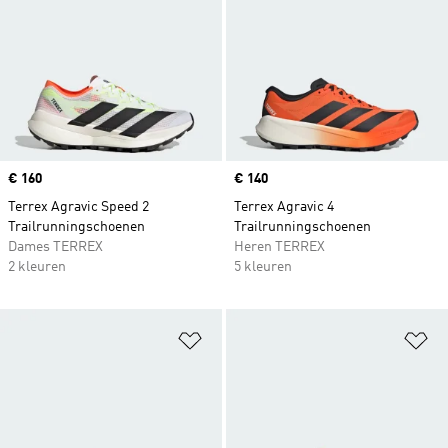
Price
€ 160
Price
€ 140
Terrex Agravic Speed 2
Terrex Agravic 4
Trailrunningschoenen
Trailrunningschoenen
Dames TERREX
Heren TERREX
2 kleuren
5 kleuren
Op verlanglijst zetten
Op