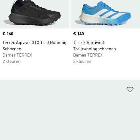
Price
€ 160
Price
€ 140
Terrex Agravic GTX Trail Running
Terrex Agravic 4
Schoenen
Trailrunningschoenen
Dames TERREX
Dames TERREX
2 kleuren
3 kleuren
Op