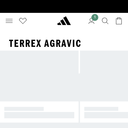
1
TERREX AGRAVIC
TERREX AGRAVIC
TERREX SPEED
Ontworpen voor snelheid op trails
Tempo op de trails