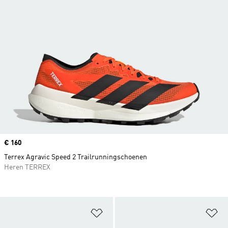
Price
€ 160
Terrex Agravic Speed 2 Trailrunningschoenen
Heren TERREX
Op verlanglijst zetten
Op