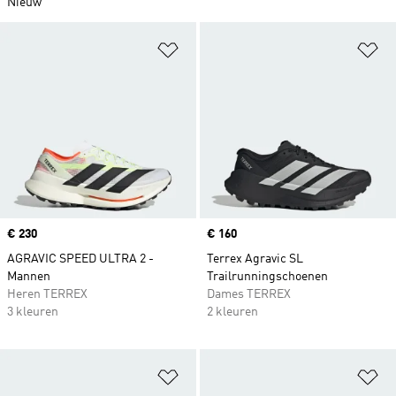
Nieuw
Op verlanglijst zetten
Op
Price
€ 230
Price
€ 160
AGRAVIC SPEED ULTRA 2 -
Terrex Agravic SL
Mannen
Trailrunningschoenen
Heren TERREX
Dames TERREX
3 kleuren
2 kleuren
Op verlanglijst zetten
Op