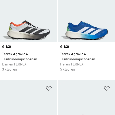
Price
€ 140
Price
€ 140
Terrex Agravic 4
Terrex Agravic 4
Trailrunningschoenen
Trailrunningschoenen
Dames TERREX
Heren TERREX
3 kleuren
5 kleuren
Op verlanglijst zetten
Op