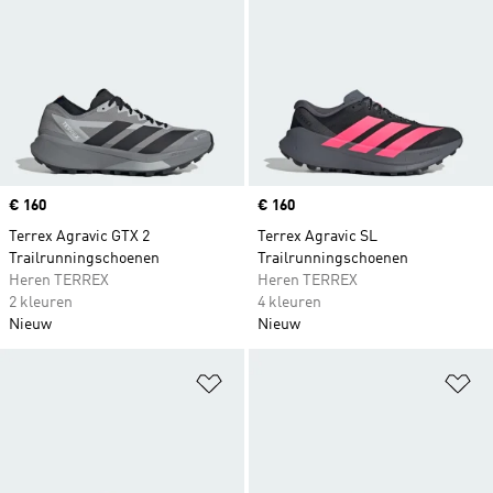
Price
€ 160
Price
€ 160
Terrex Agravic GTX 2
Terrex Agravic SL
Trailrunningschoenen
Trailrunningschoenen
Heren TERREX
Heren TERREX
2 kleuren
4 kleuren
Nieuw
Nieuw
Op verlanglijst zetten
Op