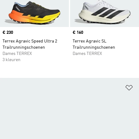
Price
€ 230
Price
€ 160
Terrex Agravic Speed Ultra 2
Terrex Agravic SL
Trailrunningschoenen
Trailrunningschoenen
Dames TERREX
Dames TERREX
3 kleuren
Op