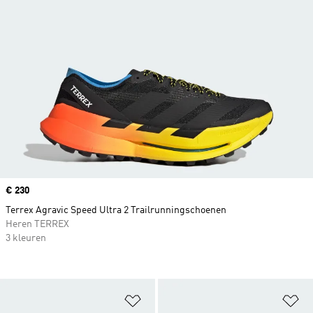
Price
€ 230
Terrex Agravic Speed Ultra 2 Trailrunningschoenen
Heren TERREX
3 kleuren
Op verlanglijst zetten
Op