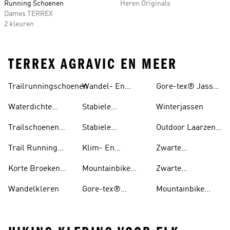
Running Schoenen
Heren Originals
Dames TERREX
2 kleuren
TERREX AGRAVIC EN MEER
Trailrunningschoenen
Wandel- En
Gore-tex® Jassen
Hikingschoenen
En regenjas
Waterdichte
Stabiele
Winterjassen
Trailschoenen
Wandelschoenen
Trailschoenen
Stabiele
Outdoor Laarzen
Voor Heren
Voor Heren
Wandelschoenen
En Schoenen
Trail Running
Klim- En
Zwarte
Voor Dames
Schoenen Voor
Boulderschoenen
Trailschoenen
Korte Broeken
Mountainbike
Zwarte
Dames
Voor Trail
Schoenen
Wandelschoenen
Wandelkleren
Gore-tex®
Mountainbike
Running
Schoenen
Schoenen Dames