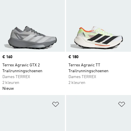
Price
€ 160
Price
€ 180
Terrex Agravic GTX 2
Terrex Agravic TT
Trailrunningschoenen
Trailrunningschoenen
Dames TERREX
Dames TERREX
2 kleuren
2 kleuren
Nieuw
Op verlanglijst zetten
Op