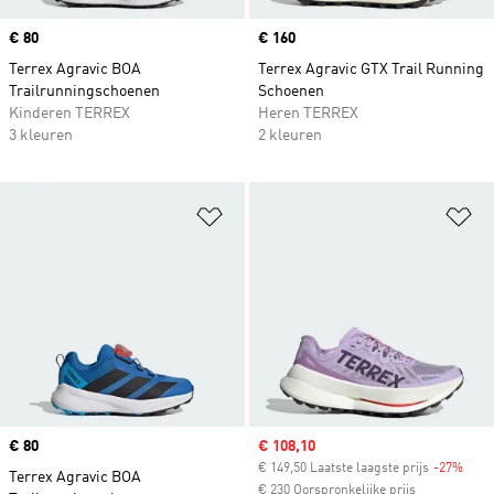
Price
€ 80
Price
€ 160
Terrex Agravic BOA
Terrex Agravic GTX Trail Running
Trailrunningschoenen
Schoenen
Kinderen TERREX
Heren TERREX
3 kleuren
2 kleuren
Op verlanglijst zetten
Op
Price
€ 80
Sale price
€ 108,10
€ 149,50 Laatste laagste prijs
-27%
Disc
Terrex Agravic BOA
€ 230 Oorspronkelijke prijs