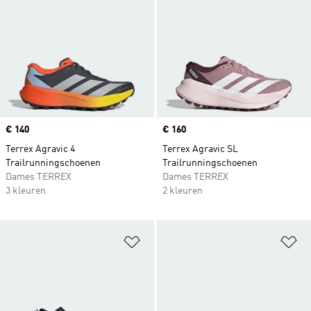
Price
€ 140
Price
€ 160
Terrex Agravic 4
Terrex Agravic SL
Trailrunningschoenen
Trailrunningschoenen
Dames TERREX
Dames TERREX
3 kleuren
2 kleuren
Op verlanglijst zetten
Op