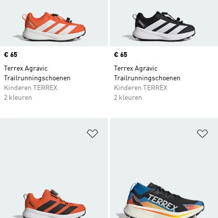
Price
€ 65
Price
€ 65
Terrex Agravic
Terrex Agravic
Trailrunningschoenen
Trailrunningschoenen
Kinderen TERREX
Kinderen TERREX
2 kleuren
2 kleuren
Op verlanglijst zetten
Op