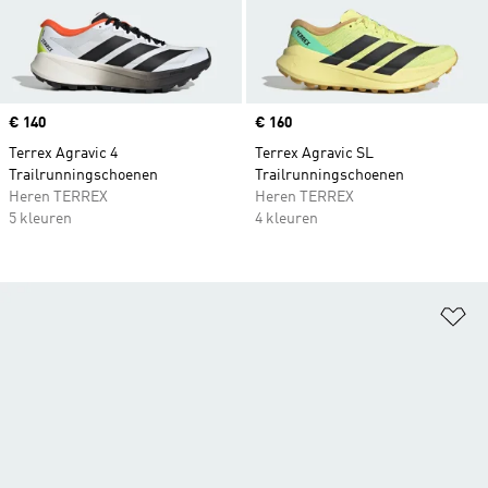
Price
€ 140
Price
€ 160
Terrex Agravic 4
Terrex Agravic SL
Trailrunningschoenen
Trailrunningschoenen
Heren TERREX
Heren TERREX
5 kleuren
4 kleuren
Op