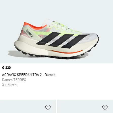
Price
€ 230
AGRAVIC SPEED ULTRA 2 - Dames
Dames TERREX
3 kleuren
Op verlanglijst zetten
Op