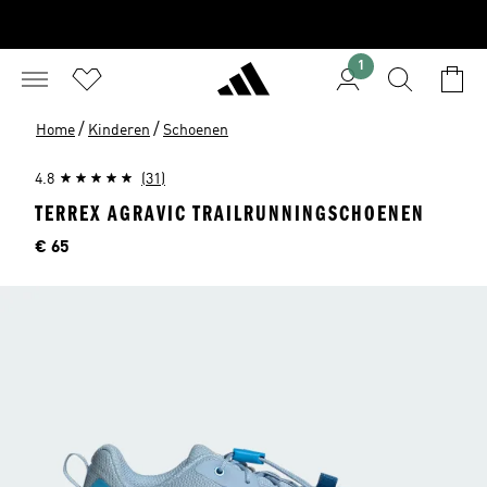
1
/
/
Home
Kinderen
Schoenen
4.8
(31)
TERREX AGRAVIC TRAILRUNNINGSCHOENEN
Prijs
€ 65