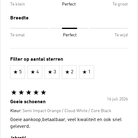
Te klein
Perfect
Te groot
Breedte
Te smal
Perfect
Te wijd
Filter op aantal sterren
5
4
3
2
1
16 juli 2026
Goeie schoenen
Kleur:
Semi Impact Orange / Cloud White / Core Black
Goeie aankoop,betaalbaar, veel kwaliteit en ook snel
geleverd.
Johan64