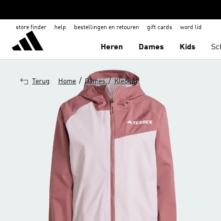
store finder
help
bestellingen en retouren
gift cards
word lid
Heren
Dames
Kids
Sc
/
/
Terug
Home
Dames
Kleding