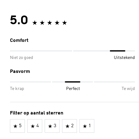
5.0
Comfort
Niet zo goed
Uitstekend
Pasvorm
Te krap
Perfect
Te wijd
Filter op aantal sterren
5
4
3
2
1