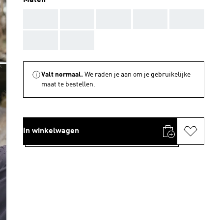
Maten
AAA
AAA
AAA
AAA
AAA
AAA
AAA
Valt normaal.
We raden je aan om je gebruikelijke
maat te bestellen.
In winkelwagen