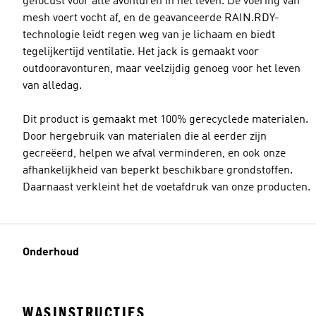
gefocust voor alle avonturen in het leven. De voering van
mesh voert vocht af, en de geavanceerde RAIN.RDY-
technologie leidt regen weg van je lichaam en biedt
tegelijkertijd ventilatie. Het jack is gemaakt voor
outdooravonturen, maar veelzijdig genoeg voor het leven
van alledag.
Dit product is gemaakt met 100% gerecyclede materialen.
Door hergebruik van materialen die al eerder zijn
gecreëerd, helpen we afval verminderen, en ook onze
afhankelijkheid van beperkt beschikbare grondstoffen.
Daarnaast verkleint het de voetafdruk van onze producten.
Onderhoud
WASINSTRUCTIES