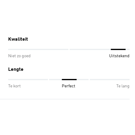
Kwaliteit
Niet zo goed
Uitstekend
Lengte
Te kort
Perfect
Te lang