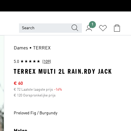
1
Dames • TERREX
5.0
(109)
TERREX MULTI 2L RAIN.RDY JACK
Afgeprijsde prijs
€ 60
€ 72 Laatste laagste prijs
-16%
Korting
€ 120 Oorspronkelijke prijs
Preloved Fig / Burgundy