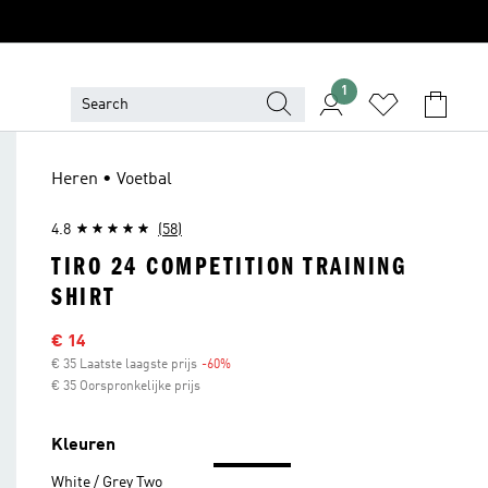
1
Heren • Voetbal
4.8
(58)
TIRO 24 COMPETITION TRAINING
SHIRT
Afgeprijsde prijs
€ 14
€ 35 Laatste laagste prijs
-60%
Korting
€ 35 Oorspronkelijke prijs
Kleuren
White / Grey Two