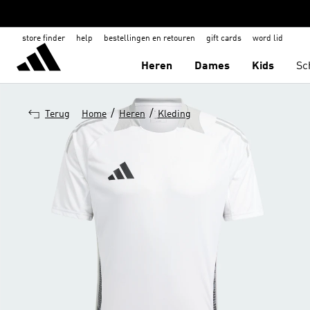
store finder
help
bestellingen en retouren
gift cards
word lid
Heren
Dames
Kids
Sc
/
/
Terug
Home
Heren
Kleding