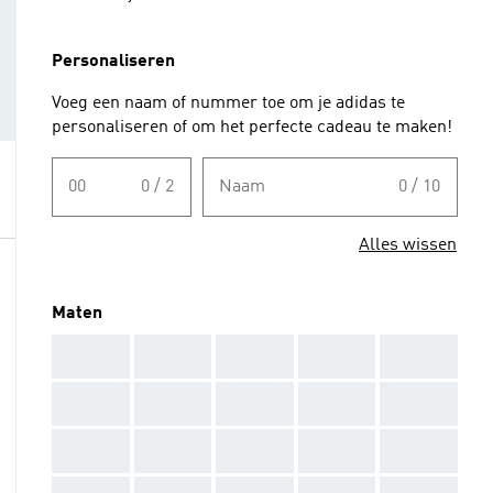
Personaliseren
Voeg een naam of nummer toe om je adidas te
personaliseren of om het perfecte cadeau te maken!
00
0 / 2
Naam
0 / 10
Alles wissen
Maten
AAA
AAA
AAA
AAA
AAA
AAA
AAA
AAA
AAA
AAA
AAA
AAA
AAA
AAA
AAA