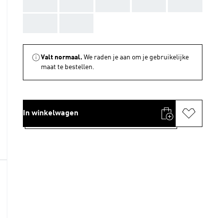
AAA
AAA
AAA
AAA
AAA
AAA
AAA
Valt normaal.
We raden je aan om je gebruikelijke
maat te bestellen.
In winkelwagen