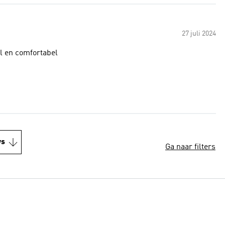
27 juli 2024
al en comfortabel
ws
Ga naar filters