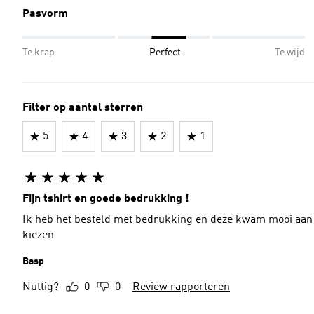
Pasvorm
Te krap
Perfect
Te wijd
Filter op aantal sterren
5
4
3
2
1
Fijn tshirt en goede bedrukking !
Ik heb het besteld met bedrukking en deze kwam mooi aan ,
kiezen
Basp
Nuttig?
0
0
Review rapporteren