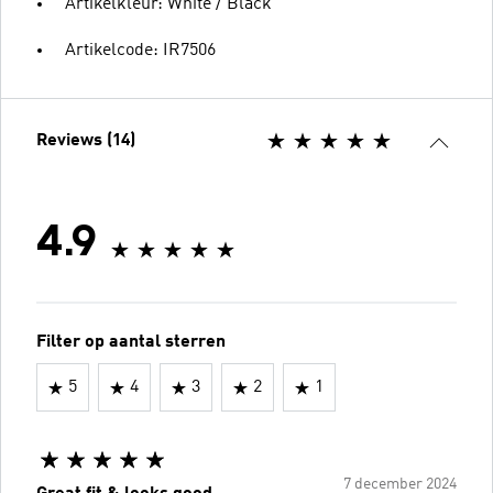
Artikelkleur: White / Black
Artikelcode: IR7506
Reviews (14)
4.9
Filter op aantal sterren
5
4
3
2
1
7 december 2024