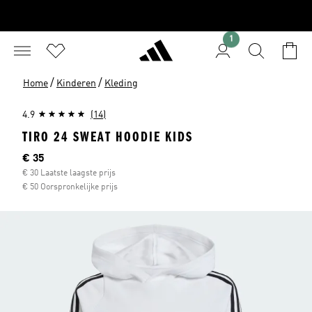
1
/
/
Home
Kinderen
Kleding
4.9
(14)
TIRO 24 SWEAT HOODIE KIDS
Huidige prijs
€ 35
€ 30 Laatste laagste prijs
€ 50 Oorspronkelijke prijs