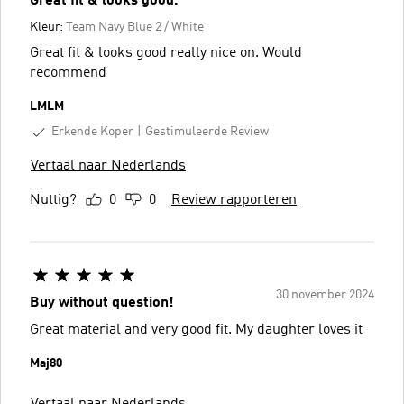
Great fit & looks good.
Kleur:
Team Navy Blue 2 / White
Great fit & looks good really nice on. Would
recommend
LMLM
Erkende Koper
Gestimuleerde Review
Vertaal naar Nederlands
Nuttig?
0
0
Review rapporteren
30 november 2024
Buy without question!
Great material and very good fit. My daughter loves it
Maj80
Vertaal naar Nederlands