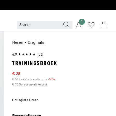
1
Heren • Originals
4.9
(36)
TRAININGSBROEK
Afgeprijsde prijs
€ 28
€ 56 Laatste laagste prijs
-50%
Korting
€ 70 Oorspronkelijke prijs
Collegiate Green