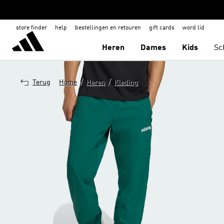
store finder
help
bestellingen en retouren
gift cards
word lid
Heren
Dames
Kids
Sc
/
/
Terug
Home
Heren
Kleding