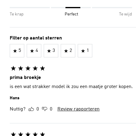
Te krap
Perfect
Te wijd
Filter op aantal sterren
5
4
3
2
1
prima broekje
is een wat strakker model ik zou een maatje groter kopen.
Hans
Nuttig?
0
0
Review rapporteren