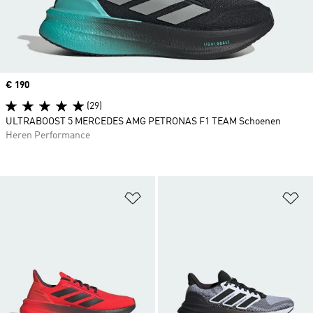
Price
€ 190
(29)
ULTRABOOST 5 MERCEDES AMG PETRONAS F1 TEAM Schoenen
Heren Performance
Op verlanglijst zetten
Op