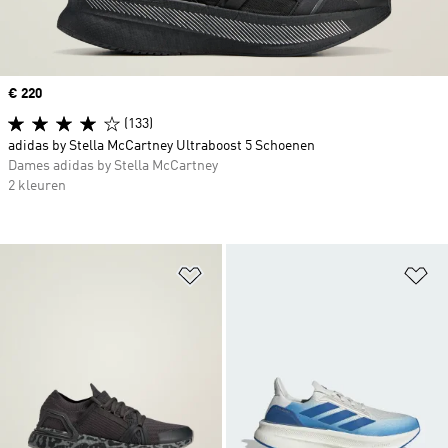
Price
€ 220
(133)
adidas by Stella McCartney Ultraboost 5 Schoenen
Dames adidas by Stella McCartney
2 kleuren
Op verlanglijst zetten
Op