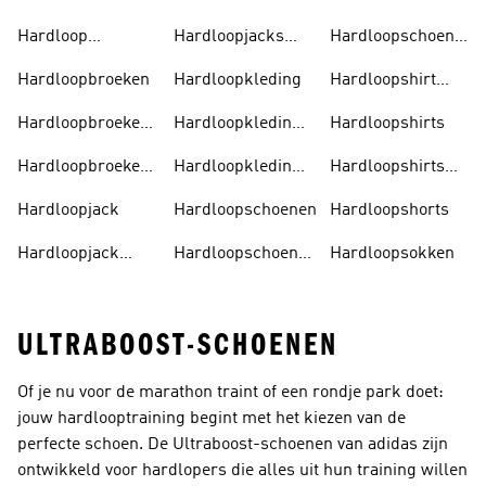
Hardloop
Hardloopjacks
Hardloopschoenen
Accessoires
Heren
Heren
Hardloopbroeken
Hardloopkleding
Hardloopshirt
Dames
Hardloopbroeken
Hardloopkleding
Hardloopshirts
Dames
Dames
Hardloopbroeken
Hardloopkleding
Hardloopshirts
Heren
Heren
Heren
Hardloopjack
Hardloopschoenen
Hardloopshorts
Hardloopjack
Hardloopschoenen
Hardloopsokken
Dames
Dames
ULTRABOOST-SCHOENEN
Of je nu voor de marathon traint of een rondje park doet:
jouw hardlooptraining begint met het kiezen van de
perfecte schoen. De Ultraboost-schoenen van adidas zijn
ontwikkeld voor hardlopers die alles uit hun training willen