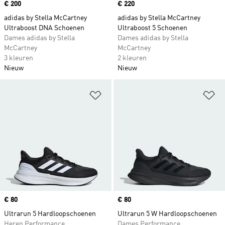
Price
€ 200
Price
€ 220
adidas by Stella McCartney
adidas by Stella McCartney
Ultraboost DNA Schoenen
Ultraboost 5 Schoenen
Dames adidas by Stella
Dames adidas by Stella
McCartney
McCartney
3 kleuren
2 kleuren
Nieuw
Nieuw
Op verlanglijst zetten
Op
Price
€ 80
Price
€ 80
Ultrarun 5 Hardloopschoenen
Ultrarun 5 W Hardloopschoenen
Heren Performance
Dames Performance