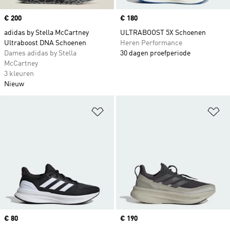
Price
€ 200
Price
€ 180
adidas by Stella McCartney
ULTRABOOST 5X Schoenen
Ultraboost DNA Schoenen
Heren Performance
Dames adidas by Stella
30 dagen proefperiode
McCartney
3 kleuren
Nieuw
Op verlanglijst zetten
Op
Price
€ 80
Price
€ 190