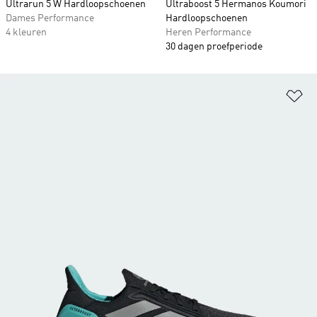
Ultrarun 5 W Hardloopschoenen
Ultraboost 5 Hermanos Koumori
Dames Performance
Hardloopschoenen
4 kleuren
Heren Performance
30 dagen proefperiode
Op