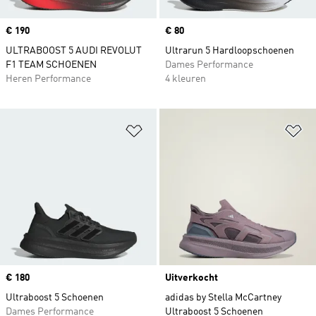
Price
€ 190
Price
€ 80
ULTRABOOST 5 AUDI REVOLUT
Ultrarun 5 Hardloopschoenen
F1 TEAM SCHOENEN
Dames Performance
Heren Performance
4 kleuren
Op verlanglijst zetten
Op
Price
€ 180
Uitverkocht
Ultraboost 5 Schoenen
adidas by Stella McCartney
Dames Performance
Ultraboost 5 Schoenen