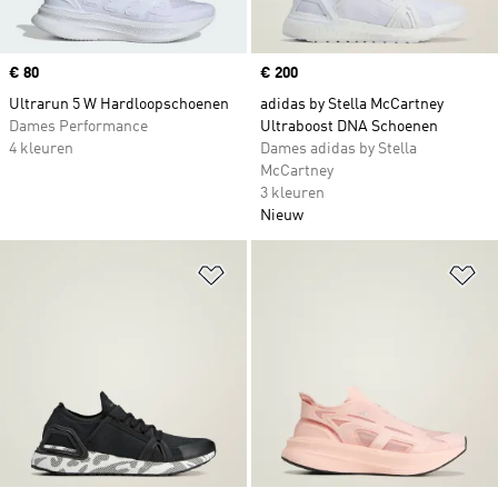
Price
€ 80
Price
€ 200
Ultrarun 5 W Hardloopschoenen
adidas by Stella McCartney
Dames Performance
Ultraboost DNA Schoenen
4 kleuren
Dames adidas by Stella
McCartney
3 kleuren
Nieuw
Op verlanglijst zetten
Op