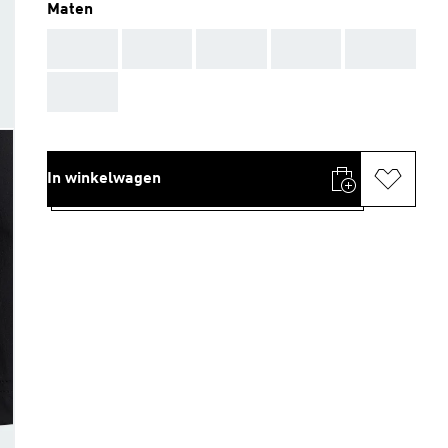
Maten
AAA
AAA
AAA
AAA
AAA
AAA
In winkelwagen