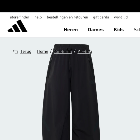
store finder
help
bestellingen en retouren
gift cards
word lid
Heren
Dames
Kids
Sc
/
/
Terug
Home
Kinderen
Kleding