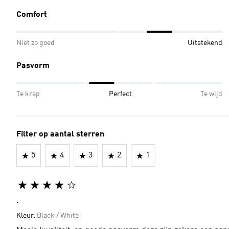
Comfort
Niet zo goed
Uitstekend
Pasvorm
Te krap
Perfect
Te wijd
Filter op aantal sterren
5
4
3
2
1
.
Kleur:
Black / White