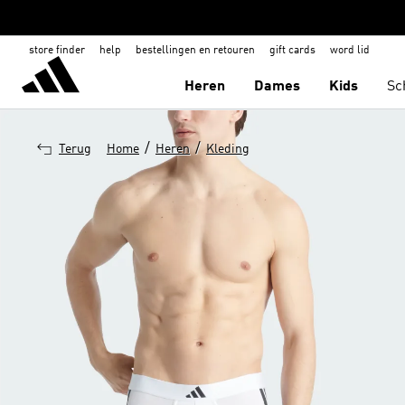
store finder
help
bestellingen en retouren
gift cards
word lid
Heren
Dames
Kids
Sc
/
/
Terug
Home
Heren
Kleding