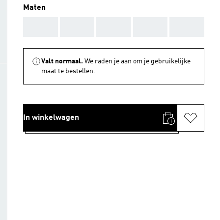
Maten
AAA
AAA
AAA
AAA
AAA
Valt normaal.
We raden je aan om je gebruikelijke
maat te bestellen.
In winkelwagen