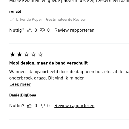
Mooie kwaliteit, en goede pasvorm deze zijn zekers een aan
ronald
Erkende Koper
Gestimuleerde Review
Nuttig?
0
0
Review rapporteren
Mooi design, maar de band verschuift
Wanneer ik bijvoorbeeld door de dag heen buk etc. zit de ba
onderbroek draag. Dit vind ik minder
Lees meer
DaniëlBigBoss
Nuttig?
0
0
Review rapporteren