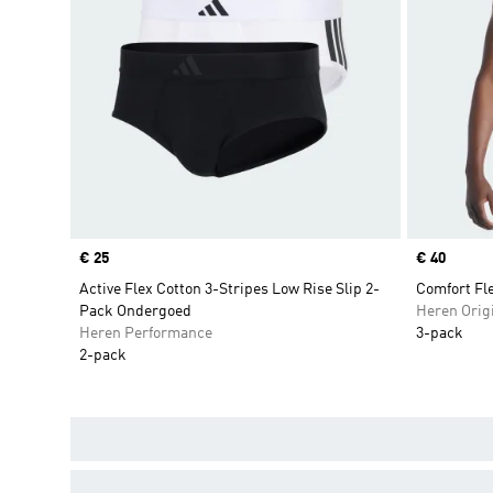
Price
€ 25
Price
€ 40
Active Flex Cotton 3-Stripes Low Rise Slip 2-
Comfort Fl
Pack Ondergoed
Heren Orig
Heren Performance
3-pack
2-pack