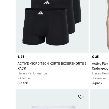
Price
€ 35
Price
€ 35
ACTIVE MICRO TECH KORTE BOXERSHORTS 3
Active Flex
PACK
Ondergoed
Heren Performance
Heren Per
2 kleuren
3 kleuren
3-pack
3-pack
Op verlanglijs