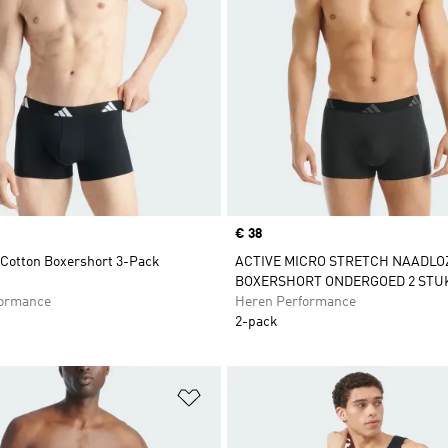
Price
€ 38
 Cotton Boxershort 3-Pack
ACTIVE MICRO STRETCH NAADLO
BOXERSHORT ONDERGOED 2 STU
formance
Heren Performance
2-pack
t zetten
Op verlanglijst zetten