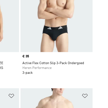
Price
€ 35
ZE
Active Flex Cotton Slip 3-Pack Ondergoed
KS
Heren Performance
3-pack
Op verlanglijst zetten
Op verlangl