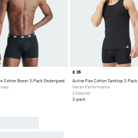
Price
€ 35
ex Cotton Boxer 3-Pack Ondergoed
Active Flex Cotton Tanktop 2-Pac
inals
Heren Performance
2 kleuren
2-pack