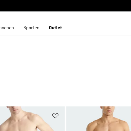
hoenen
Sporten
Outlet
t zetten
Op verlanglijst zetten