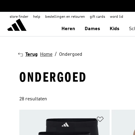
store finder
help
bestellingen en retouren
gift cards
word lid
Heren
Dames
Kids
Sc
Terug
Home
Ondergoed
ONDERGOED
28 resultaten
Op verlanglijs