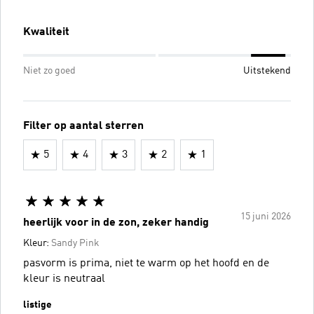
Kwaliteit
Niet zo goed
Uitstekend
Filter op aantal sterren
5
4
3
2
1
15 juni 2026
heerlijk voor in de zon, zeker handig
Kleur:
Sandy Pink
pasvorm is prima, niet te warm op het hoofd en de
kleur is neutraal
listige