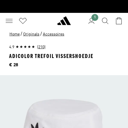
1
/
/
Home
Originals
Accessoires
4.9
(210)
ADICOLOR TREFOIL VISSERSHOEDJE
Prijs
€ 28