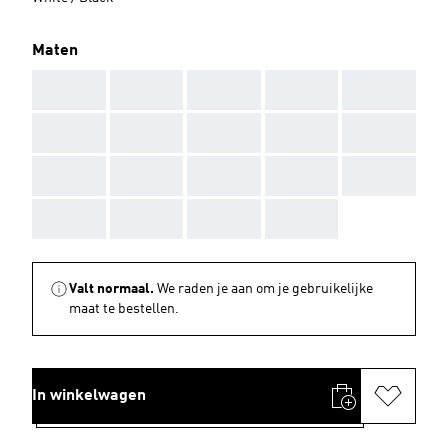
Maten
AAA
AAA
AAA
AAA
AAA
AAA
AAA
AAA
AAA
AAA
AAA
AAA
AAA
AAA
AAA
AAA
AAA
AAA
AAA
Valt normaal.
We raden je aan om je gebruikelijke
maat te bestellen.
In winkelwagen