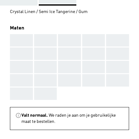
Crystal Linen / Semi Ice Tangerine / Gum
Maten
AAA
AAA
AAA
AAA
AAA
AAA
AAA
AAA
AAA
AAA
AAA
AAA
AAA
AAA
AAA
AAA
AAA
AAA
AAA
AAA
AAA
AAA
Valt normaal.
We raden je aan om je gebruikelijke
maat te bestellen.