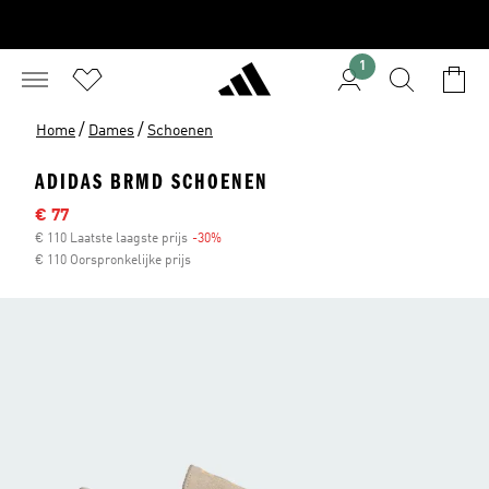
1
/
/
Home
Dames
Schoenen
ADIDAS BRMD SCHOENEN
Afgeprijsde prijs
€ 77
€ 110 Laatste laagste prijs
-30%
Korting
€ 110 Oorspronkelijke prijs