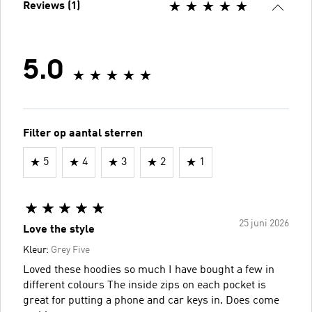
Reviews (1)
5.0
Filter op aantal sterren
5
4
3
2
1
25 juni 2026
Love the style
Kleur:
Grey Five
Loved these hoodies so much I have bought a few in
different colours The inside zips on each pocket is
great for putting a phone and car keys in. Does come