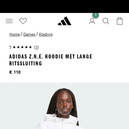
1
/
/
Home
Dames
Kleding
5
(1)
ADIDAS Z.N.E. HOODIE MET LANGE
RITSSLUITING
Prijs
€ 110