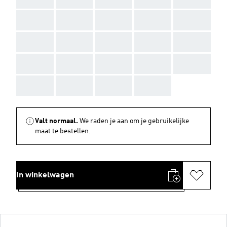
AAA
AAA
AAA
AAA
AAA
AAA
AAA
AAA
AAA
AAA
AAA
AAA
AAA
AAA
AAA
AAA
AAA
AAA
AAA
Valt normaal.
We raden je aan om je gebruikelijke
maat te bestellen.
In winkelwagen