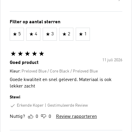
Filter op aantal sterren
5
4
3
2
1
11 juli 2026
Goed product
Kleur:
Preloved Blue / Core Black / Preloved Blue
Goede kwaliteit en snel geleverd. Materiaal is ook
lekker zacht
Stewi
Erkende Koper
Gestimuleerde Review
Nuttig?
0
0
Review rapporteren