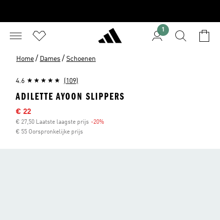
1
/
/
Home
Dames
Schoenen
4.6
(109)
ADILETTE AYOON SLIPPERS
Afgeprijsde prijs
€ 22
€ 27,50 Laatste laagste prijs
-20%
Korting
€ 55 Oorspronkelijke prijs