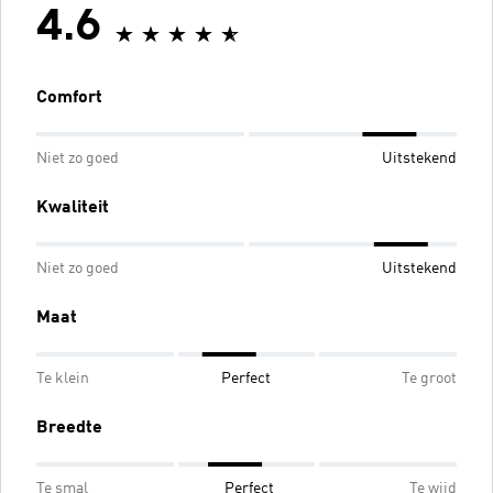
4.6
Comfort
Niet zo goed
Uitstekend
Kwaliteit
Niet zo goed
Uitstekend
Maat
Te klein
Perfect
Te groot
Breedte
Te smal
Perfect
Te wijd