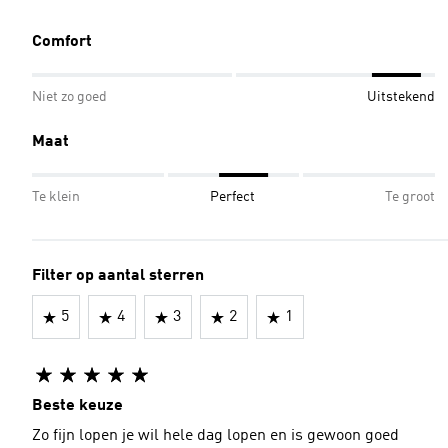
Comfort
Niet zo goed
Uitstekend
Maat
Te klein
Perfect
Te groot
Filter op aantal sterren
5
4
3
2
1
Beste keuze
Zo fijn lopen je wil hele dag lopen en is gewoon goed