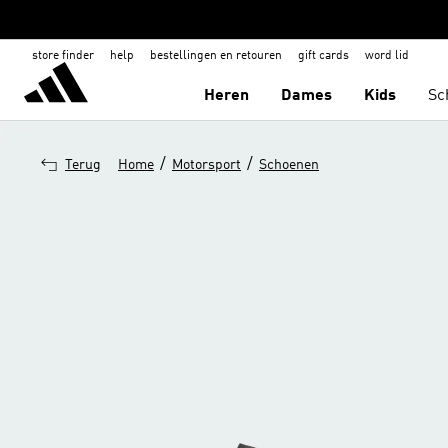
store finder
help
bestellingen en retouren
gift cards
word lid
Heren
Dames
Kids
Sc
/
/
Terug
Home
Motorsport
Schoenen