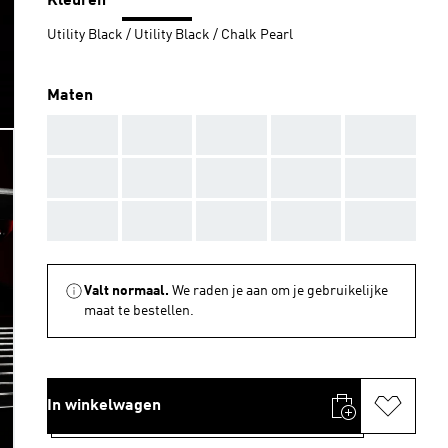
Kleuren
Utility Black / Utility Black / Chalk Pearl
Maten
AAA
AAA
AAA
AAA
AAA
AAA
AAA
AAA
AAA
AAA
AAA
AAA
AAA
AAA
AAA
Valt normaal.
We raden je aan om je gebruikelijke
maat te bestellen.
In winkelwagen