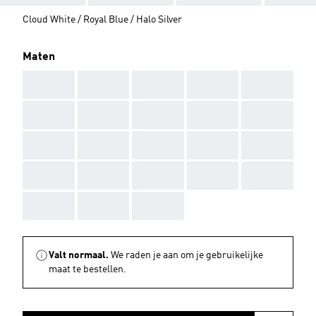
Cloud White / Royal Blue / Halo Silver
Maten
AAA
AAA
AAA
AAA
AAA
AAA
AAA
AAA
AAA
AAA
AAA
AAA
AAA
AAA
AAA
AAA
AAA
AAA
AAA
AAA
AAA
AAA
AAA
Valt normaal.
We raden je aan om je gebruikelijke
maat te bestellen.