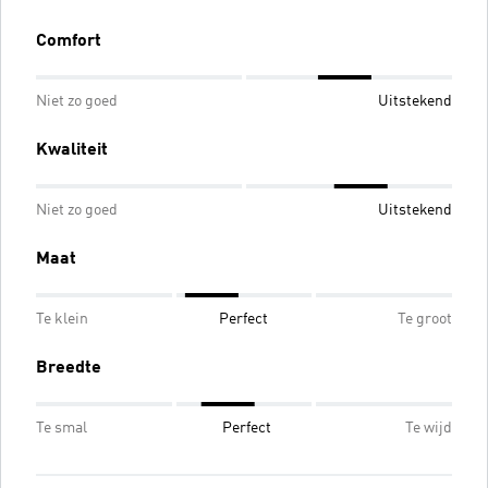
Comfort
Niet zo goed
Uitstekend
Kwaliteit
Niet zo goed
Uitstekend
Maat
Te klein
Perfect
Te groot
Breedte
Te smal
Perfect
Te wijd