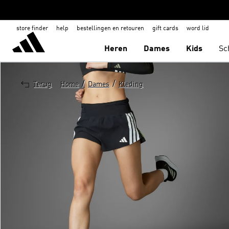
store finder
help
bestellingen en retouren
gift cards
word lid
Heren
Dames
Kids
Sc
/
/
Terug
Home
Dames
Kleding