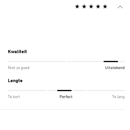
Kwaliteit
Niet zo goed
Uitstekend
Lengte
Te kort
Perfect
Te lang