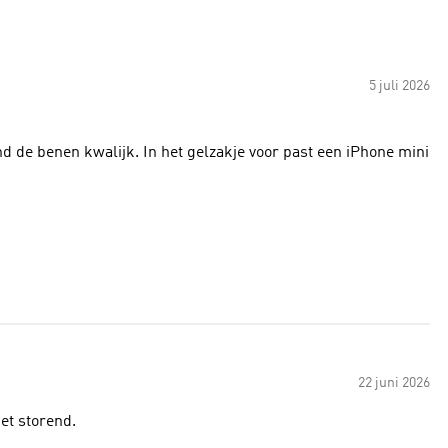
5 juli 2026
ond de benen kwalijk. In het gelzakje voor past een iPhone mini
22 juni 2026
iet storend.