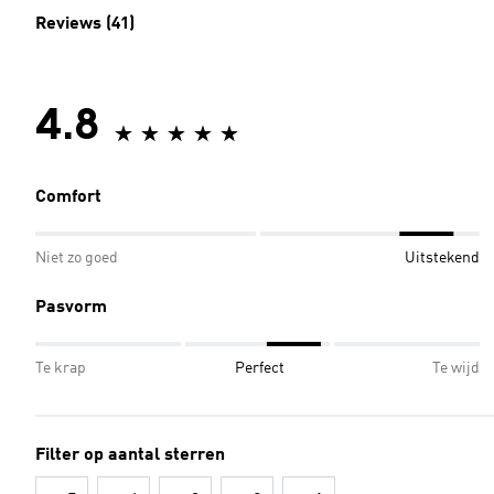
Reviews (41)
4.8
Comfort
Niet zo goed
Uitstekend
Pasvorm
Te krap
Perfect
Te wijd
Filter op aantal sterren