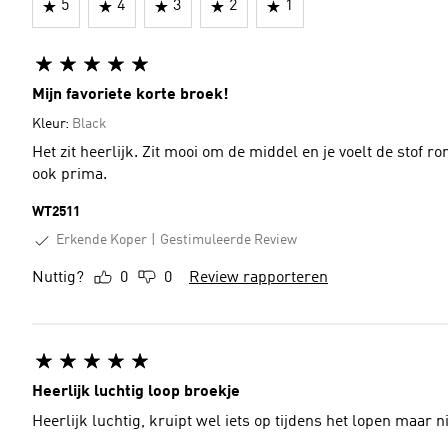
5
4
3
2
1
Mijn favoriete korte broek!
Kleur:
Black
Het zit heerlijk. Zit mooi om de middel en je voelt de stof r
ook prima.
WT2511
Erkende Koper
Gestimuleerde Review
Nuttig?
0
0
Review rapporteren
Heerlijk luchtig loop broekje
Heerlijk luchtig, kruipt wel iets op tijdens het lopen maar n