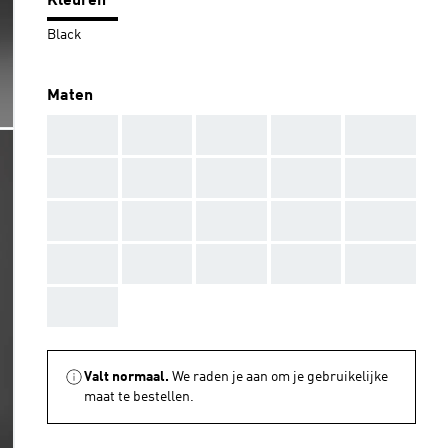
Kleuren
Black
Maten
AAA
AAA
AAA
AAA
AAA
AAA
AAA
AAA
AAA
AAA
AAA
AAA
AAA
AAA
AAA
AAA
AAA
AAA
AAA
AAA
AAA
Valt normaal.
We raden je aan om je gebruikelijke
maat te bestellen.