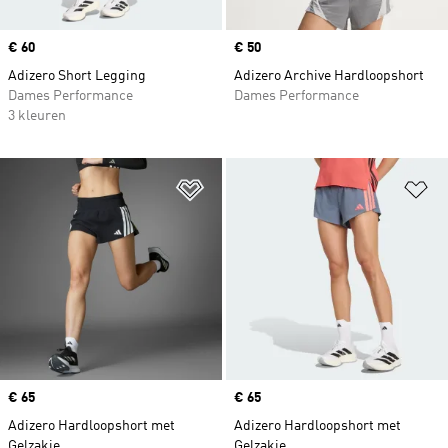
Price
€ 60
Price
€ 50
Adizero Short Legging
Adizero Archive Hardloopshort
Dames Performance
Dames Performance
3 kleuren
Op verlanglijst zetten
Op
Price
€ 65
Price
€ 65
Adizero Hardloopshort met
Adizero Hardloopshort met
Gelzakje
Gelzakje