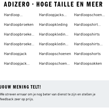
ADIZERO • HOGE TAILLE EN MEER
Hardloop
Hardloopjacks
Hardloopschoenen
Accessoires
Heren
Heren
Hardloopbroeken
Hardloopkleding
Hardloopshirt
Dames
Hardloopbroeken
Hardloopkleding
Hardloopshirts
Dames
Dames
Hardloopbroeken
Hardloopkleding
Hardloopshirts
Heren
Heren
Heren
Hardloopjack
Hardloopschoenen
Hardloopshorts
Hardloopjack
Hardloopschoenen
Hardloopsokken
Dames
Dames
JOUW MENING TELT!
We streven ernaar om je nog beter van dienst te zijn en stellen je
feedback zeer op prijs.