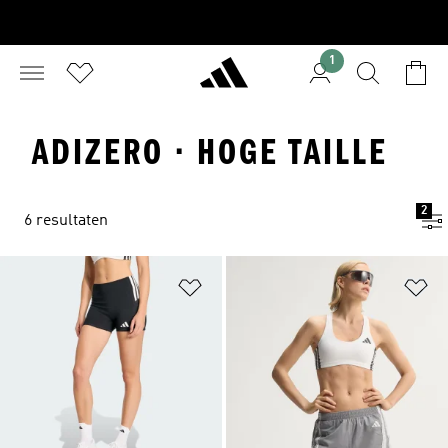
1
ADIZERO · HOGE TAILLE
2
6 resultaten
Op verlanglijst zetten
Op