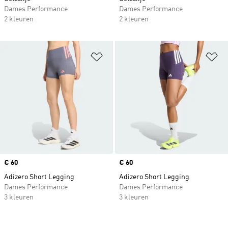
Dames Performance
Dames Performance
2 kleuren
2 kleuren
Op verlanglijst zetten
Op
Price
€ 60
Price
€ 60
Adizero Short Legging
Adizero Short Legging
Dames Performance
Dames Performance
3 kleuren
3 kleuren