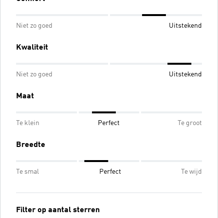
Niet zo goed
Uitstekend
Kwaliteit
Niet zo goed
Uitstekend
Maat
Te klein
Perfect
Te groot
Breedte
Te smal
Perfect
Te wijd
Filter op aantal sterren