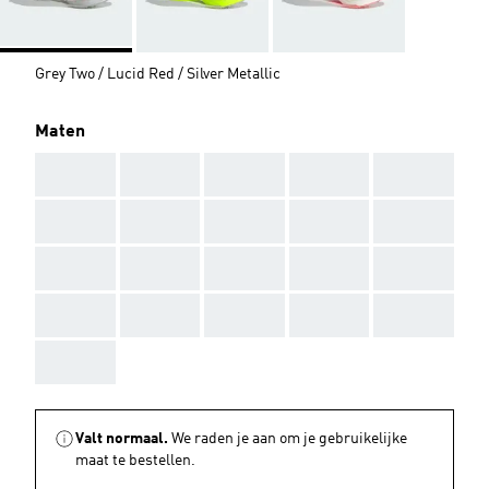
Grey Two / Lucid Red / Silver Metallic
Maten
AAA
AAA
AAA
AAA
AAA
AAA
AAA
AAA
AAA
AAA
AAA
AAA
AAA
AAA
AAA
AAA
AAA
AAA
AAA
AAA
AAA
Valt normaal.
We raden je aan om je gebruikelijke
maat te bestellen.