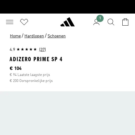
1
/
/
Home
Hardlopen
Schoenen
4.9
(37)
ADIZERO PRIME SP 4
Huidige prijs
€ 104
€ 94 Laatste laagste prijs
€ 200 Oorspronkelijke prijs