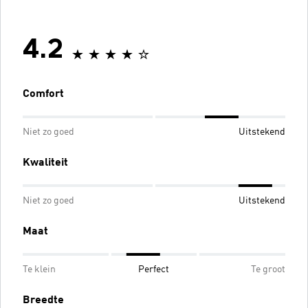
4.2
Comfort
Niet zo goed
Uitstekend
Kwaliteit
Niet zo goed
Uitstekend
Maat
Te klein
Perfect
Te groot
Breedte