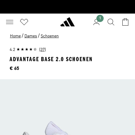
1
/
/
Home
Dames
Schoenen
4.2
(37)
ADVANTAGE BASE 2.0 SCHOENEN
Prijs
€ 65