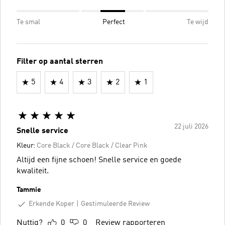
Te smal
Perfect
Te wijd
Filter op aantal sterren
5
4
3
2
1
22 juli 2026
Snelle service
Kleur:
Core Black / Core Black / Clear Pink
Altijd een fijne schoen! Snelle service en goede
kwaliteit.
Tammie
Erkende Koper
Gestimuleerde Review
Nuttig?
0
0
Review rapporteren