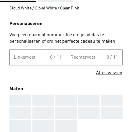
Cloud White / Cloud White / Clear Pink
Personaliseren
Voeg een naam of nummer toe om je adidas te
personaliseren of om het perfecte cadeau te maken!
Linkervoet
0 / 11
Rechtervoet
0 / 11
Alles wissen
Maten
AAA
AAA
AAA
AAA
AAA
AAA
AAA
AAA
AAA
AAA
AAA
AAA
AAA