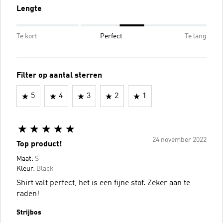
Lengte
Te kort
Perfect
Te lang
Filter op aantal sterren
5
4
3
2
1
24 november 2022
Top product!
Maat:
S
Kleur:
Black
Shirt valt perfect, het is een fijne stof. Zeker aan te
raden!
Strijbos