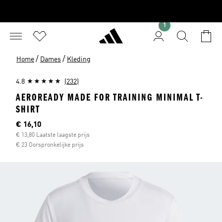
1
/
/
Home
Dames
Kleding
4.8
(232)
AEROREADY MADE FOR TRAINING MINIMAL T-
SHIRT
Huidige prijs
€ 16,10
€ 13,80 Laatste laagste prijs
€ 23 Oorspronkelijke prijs