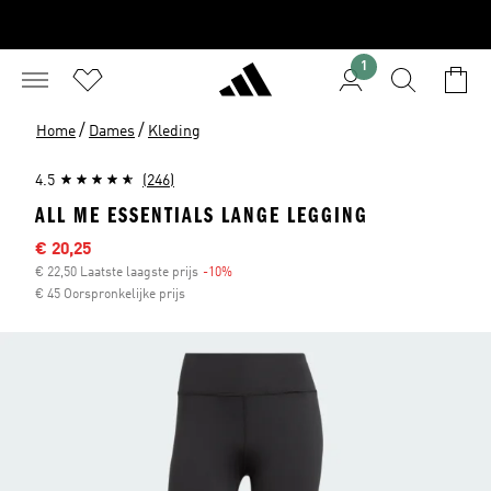
1
/
/
Home
Dames
Kleding
4.5
(246)
ALL ME ESSENTIALS LANGE LEGGING
Afgeprijsde prijs
€ 20,25
€ 22,50 Laatste laagste prijs
-10%
Korting
€ 45 Oorspronkelijke prijs