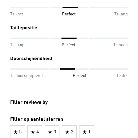
Te kort
Perfect
Te lang
Taillepositie
Te laag
Perfect
Te hoog
Doorschijnendheid
Te doorschijnend
Perfect
Te dik
Filter reviews by
Filter op aantal sterren
5
4
3
2
1