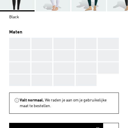
Black
Maten
AAA
AAA
AAA
AAA
AAA
AAA
AAA
AAA
AAA
AAA
AAA
AAA
AAA
AAA
AAA
AAA
AAA
AAA
AAA
Valt normaal.
We raden je aan om je gebruikelijke
maat te bestellen.