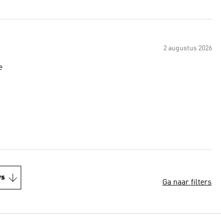
2 augustus 2026
too long for me
ws
Ga naar filters