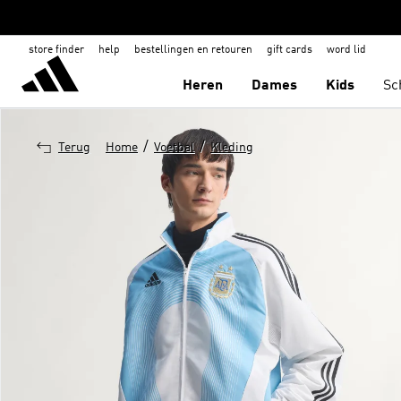
store finder
help
bestellingen en retouren
gift cards
word lid
Heren
Dames
Kids
Sc
/
/
Terug
Home
Voetbal
Kleding