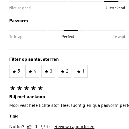
Niet zo goed
Uitstekend
Pasvorm
Te krap
Perfect
Te wijd
Filter op aantal sterren
5
4
3
2
1
Blij met aankoop
Mooi vest hele lichte stof. Heel luchtig en qua pasvorm perf
Tigio
Nuttig?
0
0
Review rapporteren