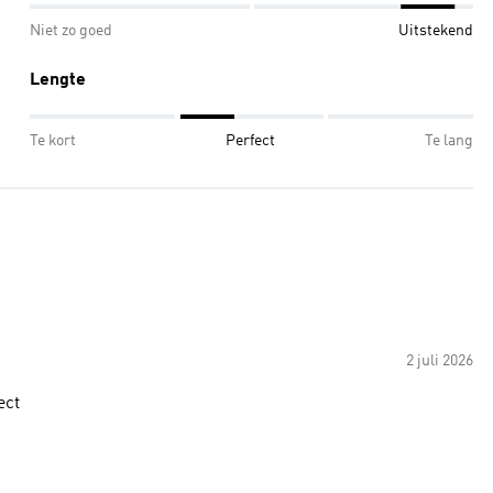
Niet zo goed
Uitstekend
Lengte
Te kort
Perfect
Te lang
2 juli 2026
ect