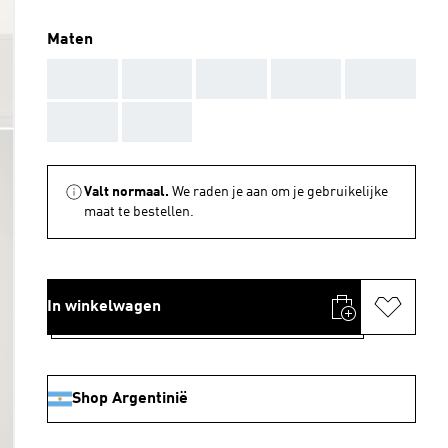
Maten
AAA
AAA
AAA
AAA
AAA
AAA
AAA
Valt normaal.
We raden je aan om je gebruikelijke
maat te bestellen.
In winkelwagen
Shop Argentinië