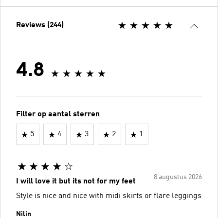
Reviews (244)
4.8
Filter op aantal sterren
5
4
3
2
1
8 augustus 2026
I will love it but its not for my feet
Style is nice and nice with midi skirts or flare leggings
Nilin