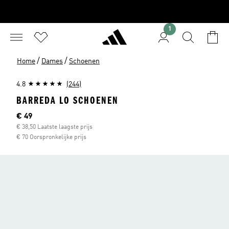
1
/
/
Home
Dames
Schoenen
4.8
(244)
BARREDA LO SCHOENEN
Huidige prijs
€ 49
€ 38,50 Laatste laagste prijs
€ 70 Oorspronkelijke prijs