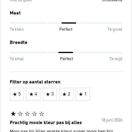
Maat
Te klein
Perfect
Te groot
Breedte
Te smal
Perfect
Te wijd
Filter op aantal sterren
5
4
3
2
1
18 juni 2026
Prachtig mooie kleur pas bij alles
Mooi pas bij àlles aparte kleur super mooi ben blij