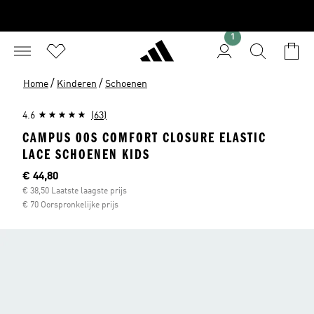
1
/
/
Home
Kinderen
Schoenen
4.6
(63)
CAMPUS 00S COMFORT CLOSURE ELASTIC
LACE SCHOENEN KIDS
Huidige prijs
€ 44,80
€ 38,50 Laatste laagste prijs
€ 70 Oorspronkelijke prijs