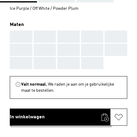
Ice Purple / Off White / Powder Plum
Maten
AAA
AAA
AAA
AAA
AAA
AAA
AAA
AAA
AAA
AAA
AAA
AAA
AAA
AAA
Valt normaal.
We raden je aan om je gebruikelijke
maat te bestellen.
In winkelwagen