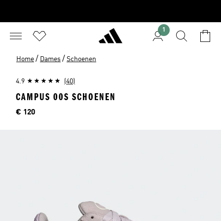
1
/
/
Home
Dames
Schoenen
4.9
(40)
CAMPUS 00S SCHOENEN
Prijs
€ 120