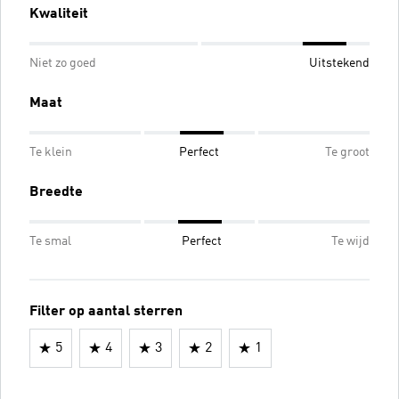
Kwaliteit
Niet zo goed
Uitstekend
Maat
Te klein
Perfect
Te groot
Breedte
Te smal
Perfect
Te wijd
Filter op aantal sterren
5
4
3
2
1