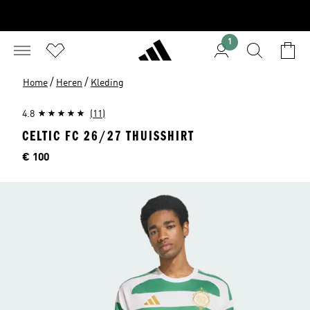
1
/
/
Home
Heren
Kleding
4.8
(11)
CELTIC FC 26/27 THUISSHIRT
Prijs
€ 100