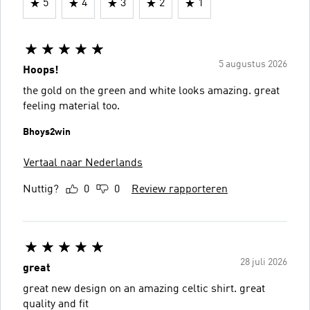
5
4
3
2
1
5 augustus 2026
Hoops!
the gold on the green and white looks amazing. great
feeling material too.
Bhoys2win
Vertaal naar Nederlands
Nuttig?
0
0
Review rapporteren
28 juli 2026
great
great new design on an amazing celtic shirt. great
quality and fit