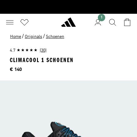
1
/
/
Home
Originals
Schoenen
4.7
(30)
CLIMACOOL 1 SCHOENEN
Prijs
€ 140