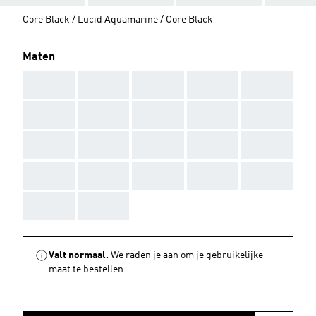
Core Black / Lucid Aquamarine / Core Black
Maten
AAA
AAA
AAA
AAA
AAA
AAA
AAA
AAA
AAA
AAA
AAA
AAA
AAA
AAA
AAA
AAA
AAA
AAA
AAA
AAA
AAA
AAA
Valt normaal.
We raden je aan om je gebruikelijke
maat te bestellen.