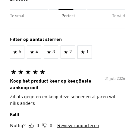
Te smal
Perfect
Te wijd
Filter op aantal sterren
5
4
3
2
1
31 juli 2026
Koop het product keer op keer,Beste
aankoop ooit
Zit als gegoten en koop deze schoenen al jaren wil
niks anders
Kulif
Nuttig?
0
0
Review rapporteren