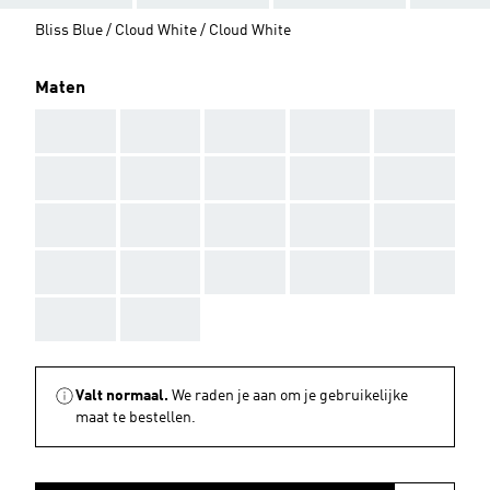
Bliss Blue / Cloud White / Cloud White
Maten
AAA
AAA
AAA
AAA
AAA
AAA
AAA
AAA
AAA
AAA
AAA
AAA
AAA
AAA
AAA
AAA
AAA
AAA
AAA
AAA
AAA
AAA
Valt normaal.
We raden je aan om je gebruikelijke
maat te bestellen.