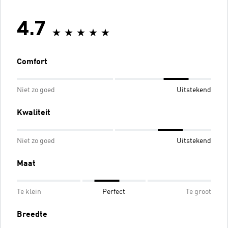
4.7
Comfort
Niet zo goed
Uitstekend
Kwaliteit
Niet zo goed
Uitstekend
Maat
Te klein
Perfect
Te groot
Breedte