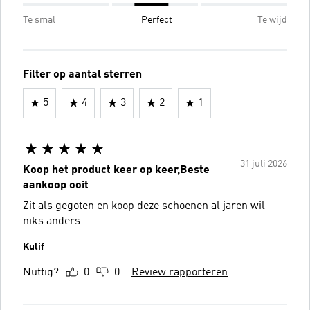
Te smal
Perfect
Te wijd
Filter op aantal sterren
5
4
3
2
1
31 juli 2026
Koop het product keer op keer,Beste
aankoop ooit
Zit als gegoten en koop deze schoenen al jaren wil
niks anders
Kulif
Nuttig?
0
0
Review rapporteren