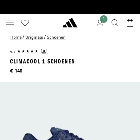
1
/
/
Home
Originals
Schoenen
4.7
(30)
CLIMACOOL 1 SCHOENEN
Prijs
€ 140