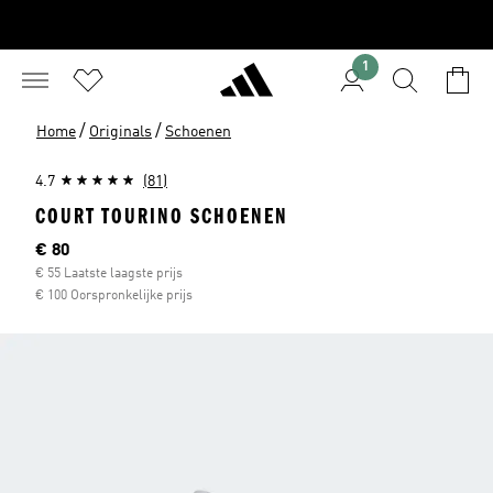
1
/
/
Home
Originals
Schoenen
4.7
(81)
COURT TOURINO SCHOENEN
Huidige prijs
€ 80
€ 55 Laatste laagste prijs
€ 100 Oorspronkelijke prijs