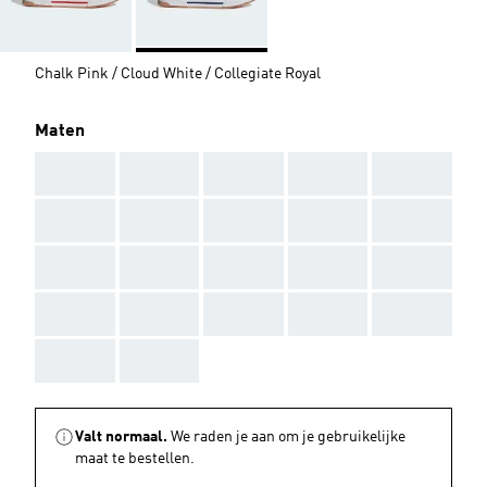
Chalk Pink / Cloud White / Collegiate Royal
Maten
AAA
AAA
AAA
AAA
AAA
AAA
AAA
AAA
AAA
AAA
AAA
AAA
AAA
AAA
AAA
AAA
AAA
AAA
AAA
AAA
AAA
AAA
Valt normaal.
We raden je aan om je gebruikelijke
maat te bestellen.