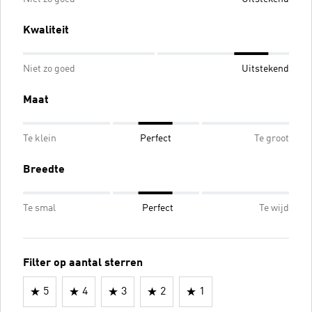
Kwaliteit
Niet zo goed
Uitstekend
Maat
Te klein
Perfect
Te groot
Breedte
Te smal
Perfect
Te wijd
Filter op aantal sterren
5
4
3
2
1