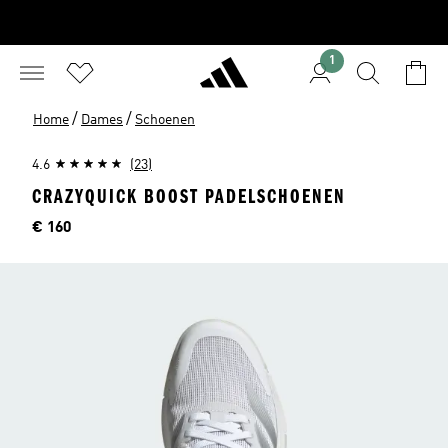
1
/
/
Home
Dames
Schoenen
4.6
(23)
CRAZYQUICK BOOST PADELSCHOENEN
Prijs
€ 160