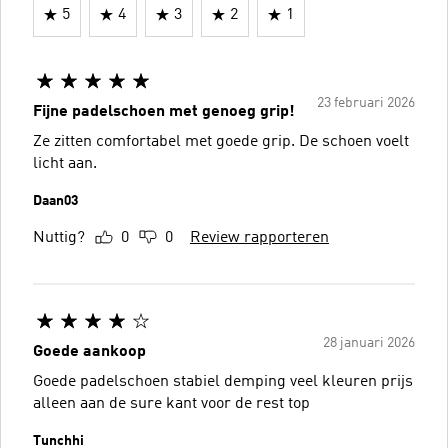
5
4
3
2
1
23 februari 2026
Fijne padelschoen met genoeg grip!
Ze zitten comfortabel met goede grip. De schoen voelt
licht aan.
Daan03
Nuttig?
0
0
Review rapporteren
28 januari 2026
Goede aankoop
Goede padelschoen stabiel demping veel kleuren prijs
alleen aan de sure kant voor de rest top
Tunchhi