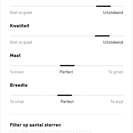
Niet zo goed
Uitstekend
Kwaliteit
Niet zo goed
Uitstekend
Maat
Te klein
Perfect
Te groot
Breedte
Te smal
Perfect
Te wijd
Filter op aantal sterren