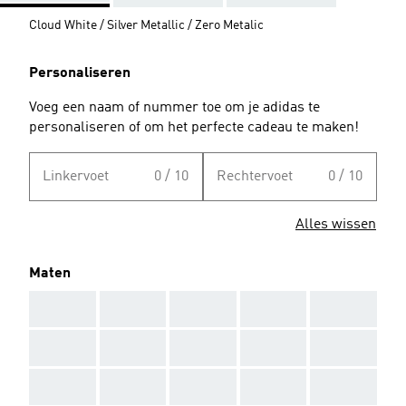
Cloud White / Silver Metallic / Zero Metalic
Personaliseren
Voeg een naam of nummer toe om je adidas te
personaliseren of om het perfecte cadeau te maken!
Linkervoet
0 / 10
Rechtervoet
0 / 10
Alles wissen
Maten
AAA
AAA
AAA
AAA
AAA
AAA
AAA
AAA
AAA
AAA
AAA
AAA
AAA
AAA
AAA