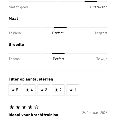
Niet zo goed
Uitstekend
Maat
Te klein
Perfect
Te groot
Breedte
Te smal
Perfect
Te wijd
Filter op aantal sterren
5
4
3
2
1
24 februari 2026
Ideaal voor krachttraining