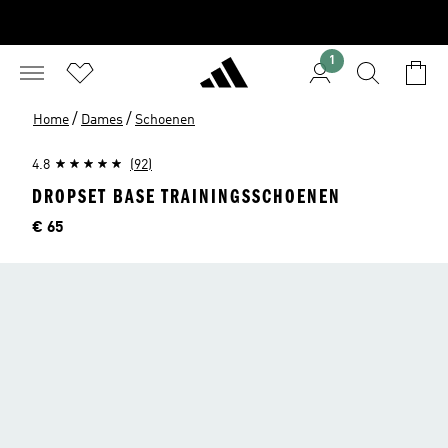
1
/
/
Home
Dames
Schoenen
4.8
(92)
DROPSET BASE TRAININGSSCHOENEN
Prijs
€ 65