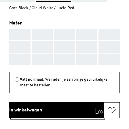
Core Black / Cloud White / Lucid Red
Maten
AAA
AAA
AAA
AAA
AAA
AAA
AAA
AAA
AAA
AAA
AAA
AAA
AAA
AAA
AAA
Valt normaal.
We raden je aan om je gebruikelijke
maat te bestellen.
In winkelwagen