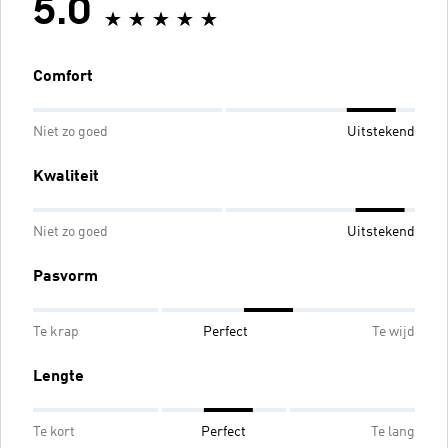
5.0
Comfort
Niet zo goed
Uitstekend
Kwaliteit
Niet zo goed
Uitstekend
Pasvorm
Te krap
Perfect
Te wijd
Lengte
Te kort
Perfect
Te lang