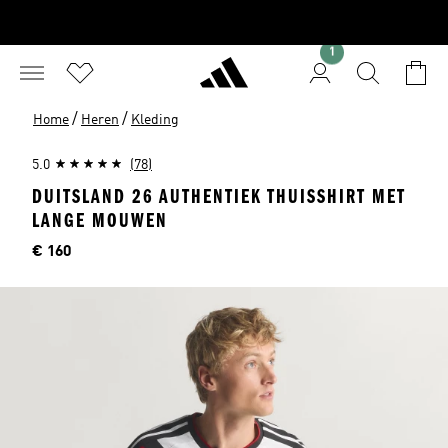
1
/
/
Home
Heren
Kleding
5.0
(78)
DUITSLAND 26 AUTHENTIEK THUISSHIRT MET
LANGE MOUWEN
Prijs
€ 160