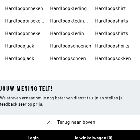
Accessoires
Heren
Heren
Hardloopbroeken
Hardloopkleding
Hardloopshirt
Dames
Hardloopbroeken
Hardloopkleding
Hardloopshirts
Dames
Dames
Hardloopbroeken
Hardloopkleding
Hardloopshirts
Heren
Heren
Heren
Hardloopjack
Hardloopschoenen
Hardloopshorts
Hardloopjack
Hardloopschoenen
Hardloopsokken
Dames
Dames
JOUW MENING TELT!
We streven ernaar om je nog beter van dienst te zijn en stellen je
feedback zeer op prijs.
Terug naar boven
Login
Je winkelwagen (0)