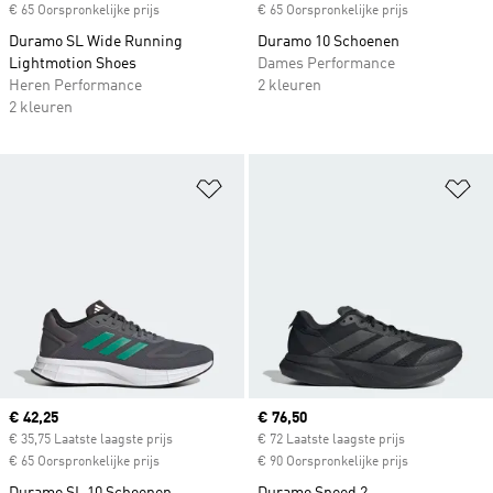
€ 65 Oorspronkelijke prijs
€ 65 Oorspronkelijke prijs
Duramo SL Wide Running
Duramo 10 Schoenen
Lightmotion Shoes
Dames Performance
Heren Performance
2 kleuren
2 kleuren
Op verlanglijst zetten
Op
Current price
€ 42,25
Current price
€ 76,50
€ 35,75 Laatste laagste prijs
€ 72 Laatste laagste prijs
€ 65 Oorspronkelijke prijs
€ 90 Oorspronkelijke prijs