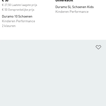
Current price
€ 30
Uitverkocht
€ 27,50 Laatste laagste prijs
Duramo SL Schoenen Kids
€ 50 Oorspronkelijke prijs
Kinderen Performance
Duramo 10 Schoenen
Kinderen Performance
2 kleuren
Op