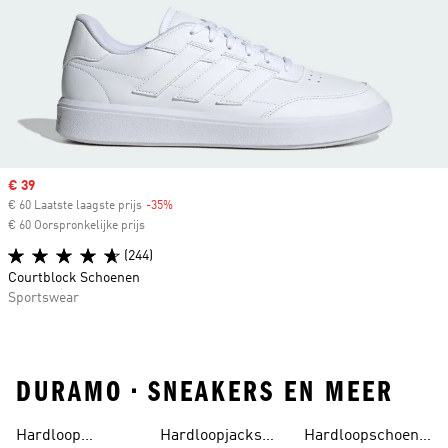
Sale price
€ 39
€ 60 Laatste laagste prijs
-35%
Discount
€ 60 Oorspronkelijke prijs
(244)
Courtblock Schoenen
Sportswear
DURAMO • SNEAKERS EN MEER
Hardloop
Hardloopjacks
Hardloopschoenen