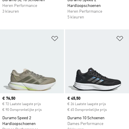
Duramo SL 10 Schoenen
Duramo Speed 2
Heren Performance
Hardloopschoenen
3 kleuren
Heren Performance
5 kleuren
Op verlanglijst zetten
Op
Current price
€ 76,50
Current price
€ 45,50
€ 72 Laatste laagste prijs
€ 26 Laatste laagste prijs
€ 90 Oorspronkelijke prijs
€ 65 Oorspronkelijke prijs
Duramo Speed 2
Duramo 10 Schoenen
Hardloopschoenen
Dames Performance