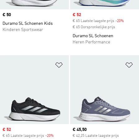
Price
€ 50
Sale price
€ 52
€ 65 Laatste laagste prijs
-20%
Discount
Duramo SL Schoenen Kids
€ 65 Oorspronkelijke prijs
Kinderen Sportswear
Duramo SL Schoenen
Heren Performance
Op verlanglijst zetten
Op
Sale price
€ 52
Current price
€ 45,50
€ 65 Laatste laagste prijs
-20%
Discount
€ 42,25 Laatste laagste prijs