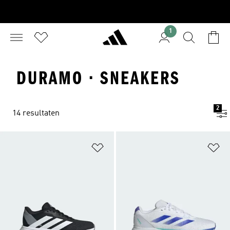
1
DURAMO · SNEAKERS
2
14 resultaten
Op verlanglijst zetten
Op