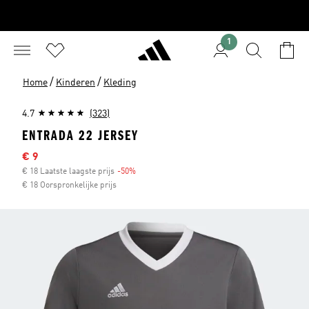
1
/
/
Home
Kinderen
Kleding
4.7
(323)
ENTRADA 22 JERSEY
Afgeprijsde prijs
€ 9
€ 18 Laatste laagste prijs
-50%
Korting
€ 18 Oorspronkelijke prijs