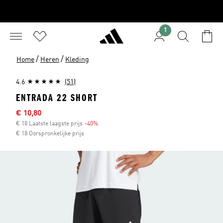
1
/
/
Home
Heren
Kleding
4.6
(51)
ENTRADA 22 SHORT
Afgeprijsde prijs
€ 10,80
€ 18 Laatste laagste prijs
-40%
Korting
€ 18 Oorspronkelijke prijs