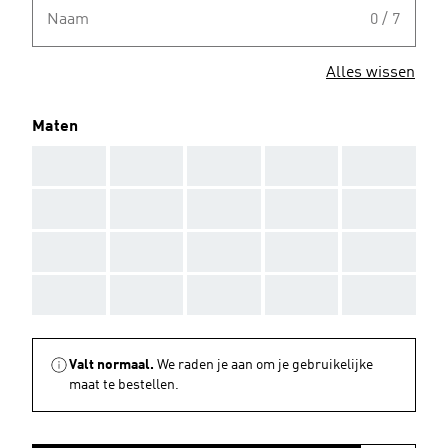
Naam
0 / 7
Alles wissen
Maten
AAA
AAA
AAA
AAA
AAA
AAA
AAA
AAA
AAA
AAA
AAA
AAA
AAA
AAA
AAA
AAA
AAA
AAA
AAA
AAA
Valt normaal.
We raden je aan om je gebruikelijke
maat te bestellen.