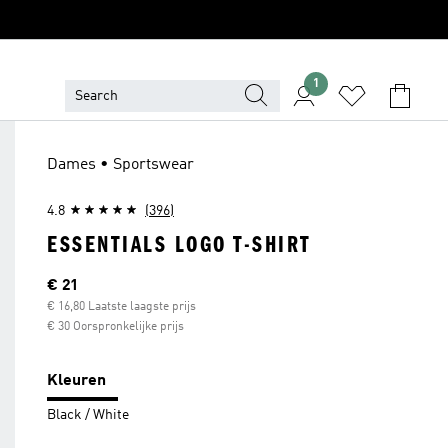
1
Dames • Sportswear
4.8
(396)
ESSENTIALS LOGO T-SHIRT
Huidige prijs
€ 21
€ 16,80 Laatste laagste prijs
€ 30 Oorspronkelijke prijs
Kleuren
Black / White