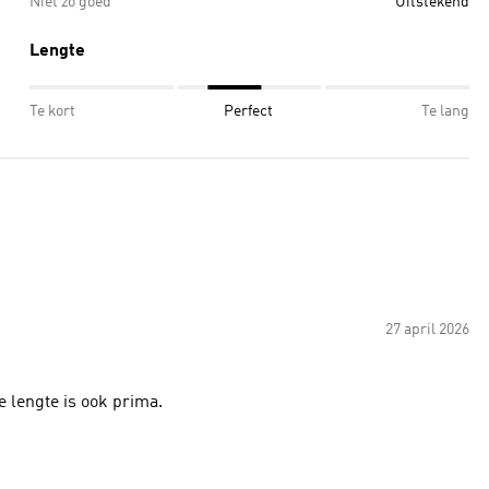
Niet zo goed
Uitstekend
Lengte
Te kort
Perfect
Te lang
27 april 2026
e lengte is ook prima.