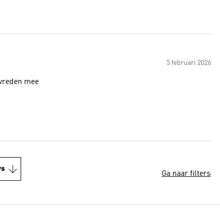
5 februari 2026
evreden mee
ws
Ga naar filters