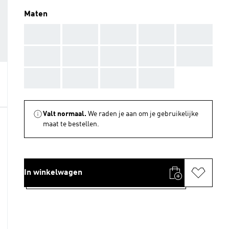
Maten
AAA
AAA
AAA
AAA
AAA
AAA
AAA
AAA
AAA
AAA
AAA
AAA
AAA
AAA
Valt normaal.
We raden je aan om je gebruikelijke
maat te bestellen.
In winkelwagen