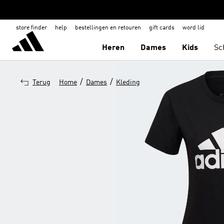
store finder
help
bestellingen en retouren
gift cards
word lid
Heren
Dames
Kids
Sc
/
/
Terug
Home
Dames
Kleding