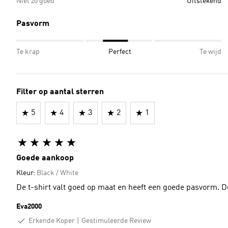
Niet zo goed
Uitstekend
Pasvorm
Te krap
Perfect
Te wijd
Filter op aantal sterren
5
4
3
2
1
Goede aankoop
Kleur:
Black / White
De t-shirt valt goed op maat en heeft een goede pasvorm. D
Eva2000
Erkende Koper
Gestimuleerde Review