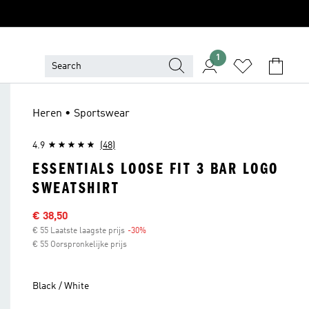
1
Heren • Sportswear
4.9
(48)
ESSENTIALS LOOSE FIT 3 BAR LOGO
SWEATSHIRT
Afgeprijsde prijs
€ 38,50
€ 55 Laatste laagste prijs
-30%
Korting
€ 55 Oorspronkelijke prijs
Black / White