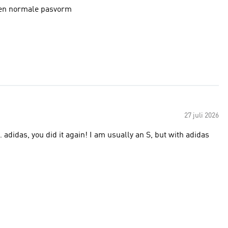
it erg lekker heeft een normale pasvorm
27 juli 2026
 adidas, you did it again! I am usually an S, but with adidas