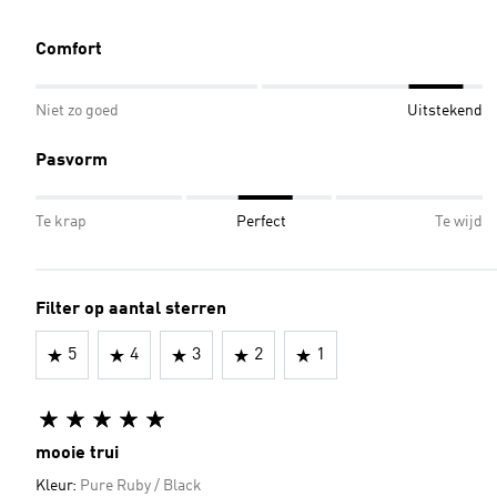
Comfort
Niet zo goed
Uitstekend
Pasvorm
Te krap
Perfect
Te wijd
Filter op aantal sterren
5
4
3
2
1
mooie trui
Kleur:
Pure Ruby / Black