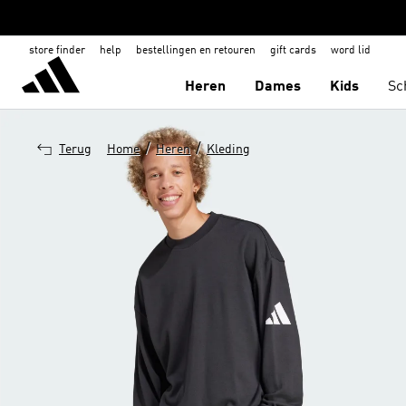
store finder
help
bestellingen en retouren
gift cards
word lid
Heren
Dames
Kids
Sc
/
/
Terug
Home
Heren
Kleding