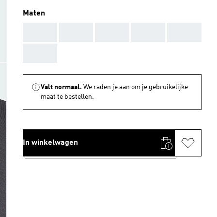
Maten
AAA
AAA
AAA
AAA
AAA
AAA
Valt normaal.
We raden je aan om je gebruikelijke
maat te bestellen.
In winkelwagen