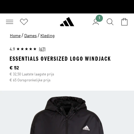
1
/
/
Home
Dames
Kleding
4.9
(67)
ESSENTIALS OVERSIZED LOGO WINDJACK
Huidige prijs
€ 52
€ 32,50 Laatste laagste prijs
€ 65 Oorspronkelijke prijs