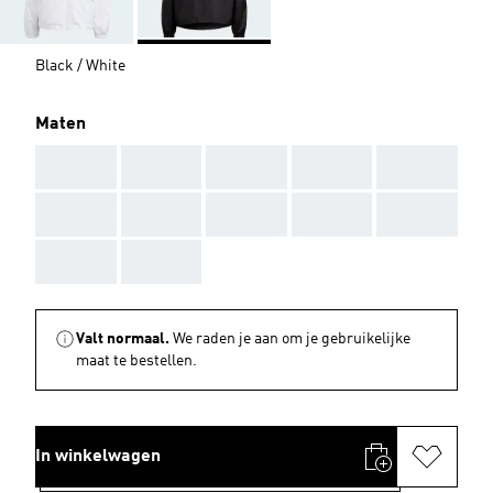
Black / White
Maten
AAA
AAA
AAA
AAA
AAA
AAA
AAA
AAA
AAA
AAA
AAA
AAA
Valt normaal.
We raden je aan om je gebruikelijke
maat te bestellen.
In winkelwagen