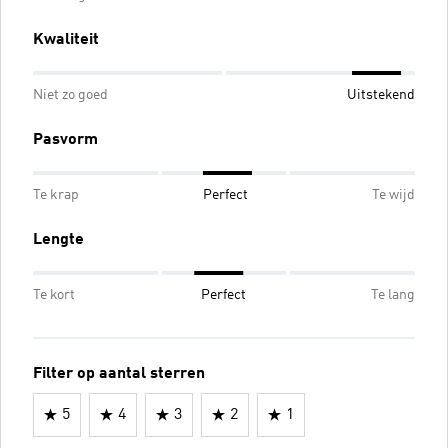
Kwaliteit
Niet zo goed
Uitstekend
Pasvorm
Te krap
Perfect
Te wijd
Lengte
Te kort
Perfect
Te lang
Filter op aantal sterren
5
4
3
2
1