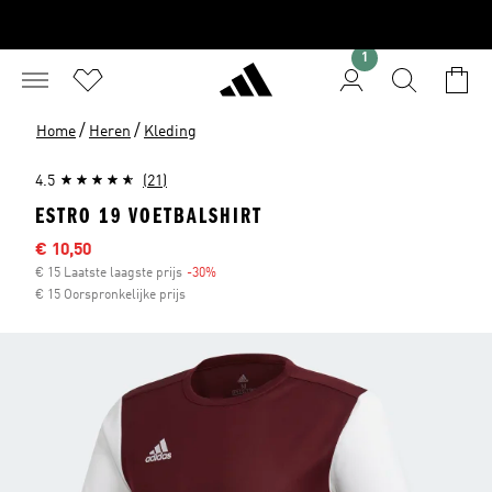
1
/
/
Home
Heren
Kleding
4.5
(21)
ESTRO 19 VOETBALSHIRT
Afgeprijsde prijs
€ 10,50
€ 15 Laatste laagste prijs
-30%
Korting
€ 15 Oorspronkelijke prijs