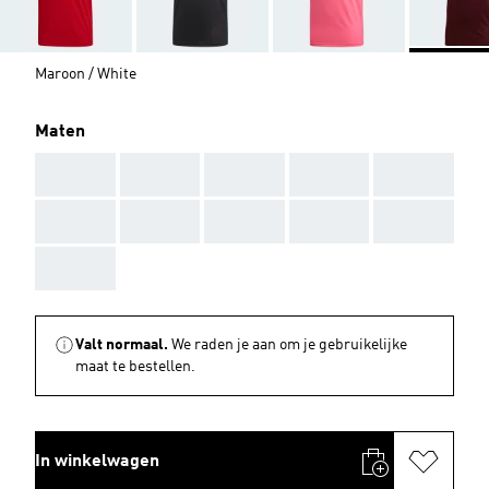
Maroon / White
Maten
AAA
AAA
AAA
AAA
AAA
AAA
AAA
AAA
AAA
AAA
AAA
Valt normaal.
We raden je aan om je gebruikelijke
maat te bestellen.
In winkelwagen