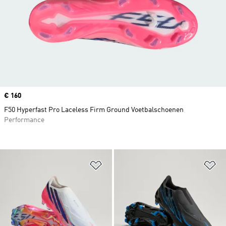
Price
€ 160
F50 Hyperfast Pro Laceless Firm Ground Voetbalschoenen
Performance
Op verlanglijst zetten
Op