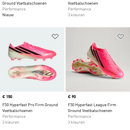
Ground Voetbalschoenen
Voetbalschoenen
Performance
Performance
Nieuw
3 kleuren
Op verlanglijst zetten
Op
Price
€ 150
Price
€ 90
F50 Hyperfast Pro Firm Ground
F50 Hyperfast League Firm
Voetbalschoenen
Ground Voetbalschoenen
Performance
Performance
3 kleuren
3 kleuren