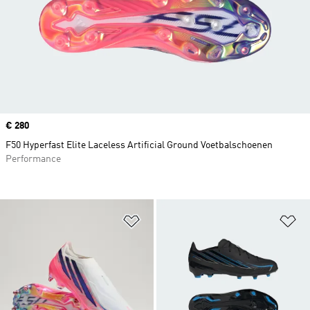
Price
€ 280
F50 Hyperfast Elite Laceless Artificial Ground Voetbalschoenen
Performance
Op verlanglijst zetten
Op