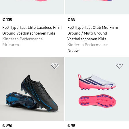
Price
€ 130
Price
€ 55
F50 Hyperfast Elite Laceless Firm
F50 Hyperfast Club Mid Firm
Ground Voetbalschoenen Kids
Ground / Multi Ground
Kinderen Performance
Voetbalschoenen Kids
2 kleuren
Kinderen Performance
Nieuw
Op verlanglijst zetten
Op
Price
€ 270
Price
€ 75