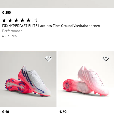
Price
€ 280
(85)
F50 HYPERFAST ELITE Laceless Firm Ground Voetbalschoenen
Performance
4 kleuren
Op verlanglijst zetten
Op
Price
€ 90
Price
€ 90