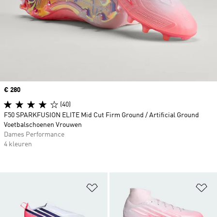
Price
€ 280
(40)
F50 SPARKFUSION ELITE Mid Cut Firm Ground / Artificial Ground
Voetbalschoenen Vrouwen
Dames Performance
4 kleuren
Op verlanglijst zetten
Op