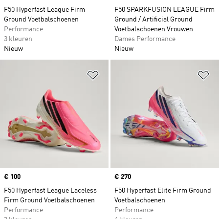
F50 Hyperfast League Firm
F50 SPARKFUSION LEAGUE Firm
Ground Voetbalschoenen
Ground / Artificial Ground
Performance
Voetbalschoenen Vrouwen
3 kleuren
Dames Performance
Nieuw
Nieuw
Op verlanglijst zetten
Op
Price
€ 100
Price
€ 270
F50 Hyperfast League Laceless
F50 Hyperfast Elite Firm Ground
Firm Ground Voetbalschoenen
Voetbalschoenen
Performance
Performance