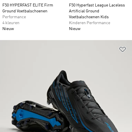
F50 HYPERFAST ELITE Firm
F50 Hyperfast League Laceless
Ground Voetbalschoenen
Artificial Ground
Performance
Voetbalschoenen Kids
4 kleuren
Kinderen Performance
Nieuw
Nieuw
Op