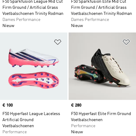
F50 Sparkfusion League Mid Cut
F50 Sparkfusion Elite Mid Cut
Firm Ground / Artificial Grass
Firm Ground / Artificial Grass
Voetbalschoenen Trinity Rodman
Voetbalschoenen Trinity Rodman
Dames Performance
Dames Performance
Nieuw
Nieuw
Op verlanglijst zetten
Op
Price
€ 100
Price
€ 280
F50 Hyperfast League Laceless
F50 Hyperfast Elite Firm Ground
Artificial Ground
Voetbalschoenen
Voetbalschoenen
Performance
Performance
Nieuw