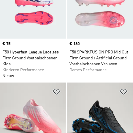
Price
€ 75
Price
€ 160
F50 Hyperfast League Laceless
F50 SPARKFUSION PRO Mid Cut
Firm Ground Voetbalschoenen
Firm Ground / Artificial Ground
Kids
Voetbalschoenen Vrouwen
Kinderen Performance
Dames Performance
Nieuw
Op verlanglijst zetten
Op