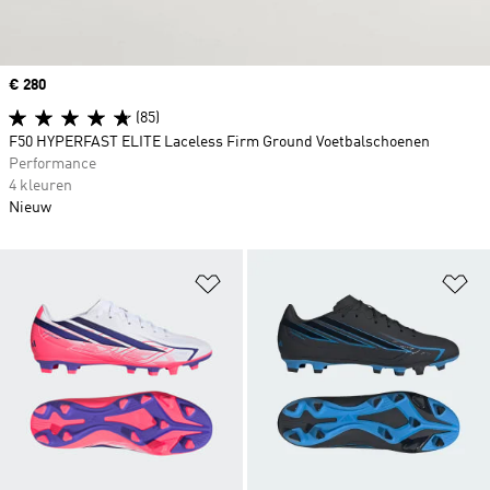
Price
€ 280
(85)
F50 HYPERFAST ELITE Laceless Firm Ground Voetbalschoenen
Performance
4 kleuren
Nieuw
Op verlanglijst zetten
Op