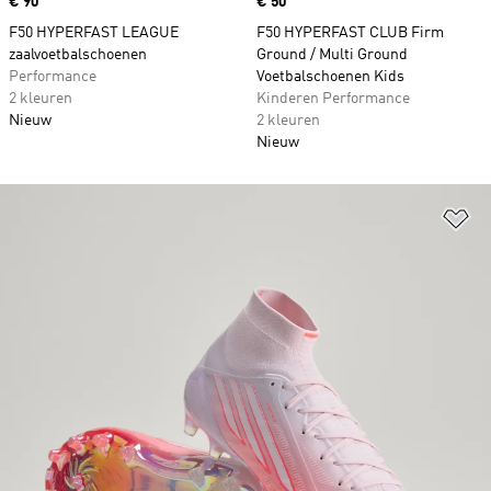
Price
€ 90
Price
€ 50
F50 HYPERFAST LEAGUE
F50 HYPERFAST CLUB Firm
zaalvoetbalschoenen
Ground / Multi Ground
Performance
Voetbalschoenen Kids
2 kleuren
Kinderen Performance
Nieuw
2 kleuren
Nieuw
Op