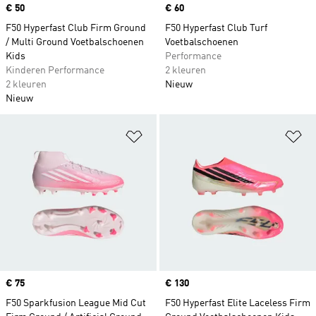
Price
€ 50
Price
€ 60
F50 Hyperfast Club Firm Ground
F50 Hyperfast Club Turf
/ Multi Ground Voetbalschoenen
Voetbalschoenen
Kids
Performance
Kinderen Performance
2 kleuren
2 kleuren
Nieuw
Nieuw
Op verlanglijst zetten
Op
Price
€ 75
Price
€ 130
F50 Sparkfusion League Mid Cut
F50 Hyperfast Elite Laceless Firm