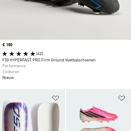
Price
€ 150
(42)
F50 HYPERFAST PRO Firm Ground Voetbalschoenen
Performance
3 kleuren
Nieuw
Op verlanglijst zetten
Op