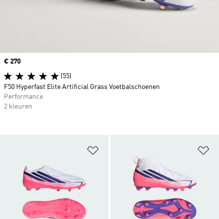
Price
€ 270
(55)
F50 Hyperfast Elite Artificial Grass Voetbalschoenen
Performance
2 kleuren
Op verlanglijst zetten
Op