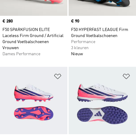
Price
€ 280
Price
€ 90
F50 SPARKFUSION ELITE
F50 HYPERFAST LEAGUE Firm
Laceless Firm Ground / Artificial
Ground Voetbalschoenen
Ground Voetbalschoenen
Performance
Vrouwen
3 kleuren
Dames Performance
Nieuw
Op verlanglijst zetten
Op