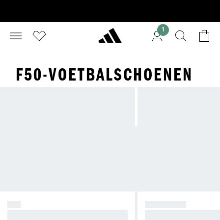
1
F50-VOETBALSCHOENEN
F50
PREDATOR
Creëer Chaos.
Neem de controle.