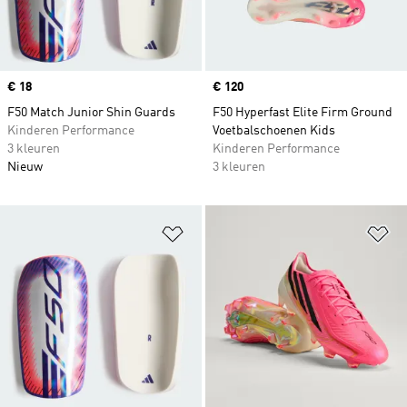
Price
€ 18
Price
€ 120
F50 Match Junior Shin Guards
F50 Hyperfast Elite Firm Ground
Kinderen Performance
Voetbalschoenen Kids
3 kleuren
Kinderen Performance
Nieuw
3 kleuren
Op verlanglijst zetten
Op