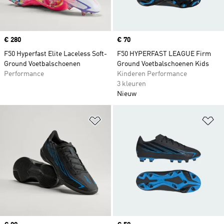
Price
€ 280
Price
€ 70
F50 Hyperfast Elite Laceless Soft-
F50 HYPERFAST LEAGUE Firm
Ground Voetbalschoenen
Ground Voetbalschoenen Kids
Performance
Kinderen Performance
3 kleuren
Nieuw
Op verlanglijst zetten
Op