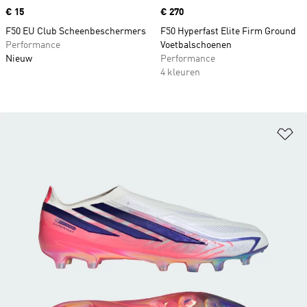
Price
€ 15
Price
€ 270
F50 EU Club Scheenbeschermers
F50 Hyperfast Elite Firm Ground
Performance
Voetbalschoenen
Nieuw
Performance
4 kleuren
Op