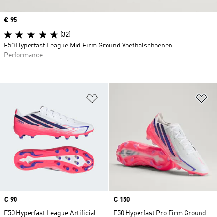
Price
€ 95
(32)
F50 Hyperfast League Mid Firm Ground Voetbalschoenen
Performance
Op verlanglijst zetten
Op
Price
€ 90
Price
€ 150
F50 Hyperfast League Artificial
F50 Hyperfast Pro Firm Ground