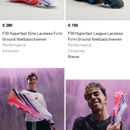
Price
€ 280
Price
€ 100
F50 Hyperfast Elite Laceless Firm
F50 Hyperfast League Laceless
Ground Voetbalschoenen
Firm Ground Voetbalschoenen
Performance
Performance
4 kleuren
3 kleuren
Nieuw