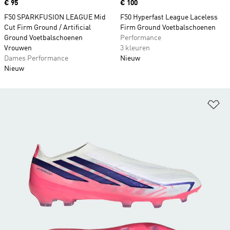
Price
€ 95
Price
€ 100
F50 SPARKFUSION LEAGUE Mid
F50 Hyperfast League Laceless
Cut Firm Ground / Artificial
Firm Ground Voetbalschoenen
Ground Voetbalschoenen
Performance
Vrouwen
3 kleuren
Dames Performance
Nieuw
Nieuw
Op