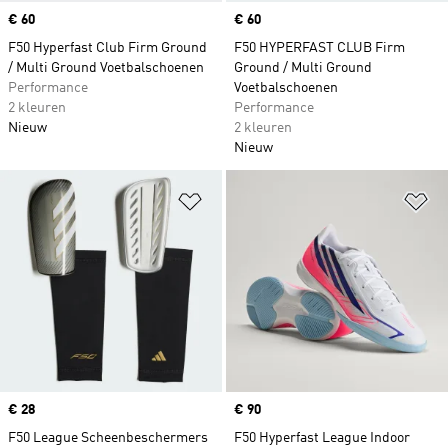
Price
€ 60
Price
€ 60
F50 Hyperfast Club Firm Ground
F50 HYPERFAST CLUB Firm
/ Multi Ground Voetbalschoenen
Ground / Multi Ground
Performance
Voetbalschoenen
2 kleuren
Performance
Nieuw
2 kleuren
Nieuw
Op verlanglijst zetten
Op
Price
€ 28
Price
€ 90
F50 League Scheenbeschermers
F50 Hyperfast League Indoor