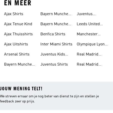
EN MEER
Ajax Shirts
Bayern Munchen
Juventus
Trainingspak
Trainingspak
Ajax Tenue Kind
Bayern Munchen
Leeds United
Uitshirt
Shirts
Ajax Thuisshirts
Benfica Shirts
Manchester
United Shirts
Ajax Uitshirts
Inter Miami Shirts
Olympique Lyon
Shirts
Arsenal Shirts
Juventus Kids
Real Madrid
Shirts
Shirts
Bayern Munchen
Juventus Shirts
Real Madrid
Shirts
Trainingspak
JOUW MENING TELT!
We streven ernaar om je nog beter van dienst te zijn en stellen je
feedback zeer op prijs.