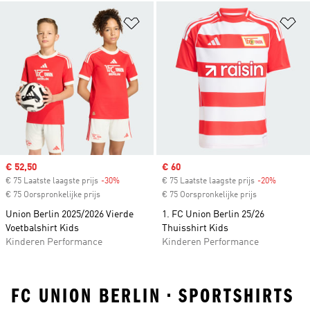
Op verlanglijst zetten
Op
Sale price
€ 52,50
Sale price
€ 60
€ 75 Laatste laagste prijs
-30%
Discount
€ 75 Laatste laagste prijs
-20%
Discount
€ 75 Oorspronkelijke prijs
€ 75 Oorspronkelijke prijs
Union Berlin 2025/2026 Vierde
1. FC Union Berlin 25/26
Voetbalshirt Kids
Thuisshirt Kids
Kinderen Performance
Kinderen Performance
FC UNION BERLIN • SPORTSHIRTS