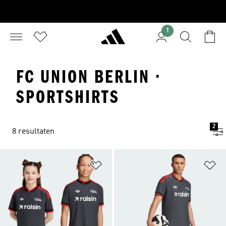
1
FC UNION BERLIN ·
SPORTSHIRTS
2
8 resultaten
Op verlanglijst zetten
Op