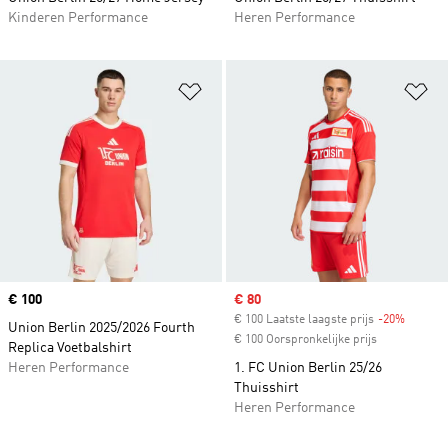
Kinderen Performance
Heren Performance
Op verlanglijst zetten
Op
Price
€ 100
Sale price
€ 80
€ 100 Laatste laagste prijs
-20%
Discoun
Union Berlin 2025/2026 Fourth
€ 100 Oorspronkelijke prijs
Replica Voetbalshirt
Heren Performance
1. FC Union Berlin 25/26
Thuisshirt
Heren Performance