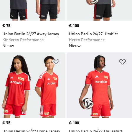
Price
€ 75
Price
€ 100
Union Berlin 26/27 Away Jersey
Union Berlin 26/27 Uitshirt
Kinderen Performance
Heren Performance
Nieuw
Nieuw
Op verlanglijst zetten
Op
Price
€ 75
Price
€ 100
Union Berlin 26/27 Home Jersey
Union Berlin 26/27 Thuisshirt