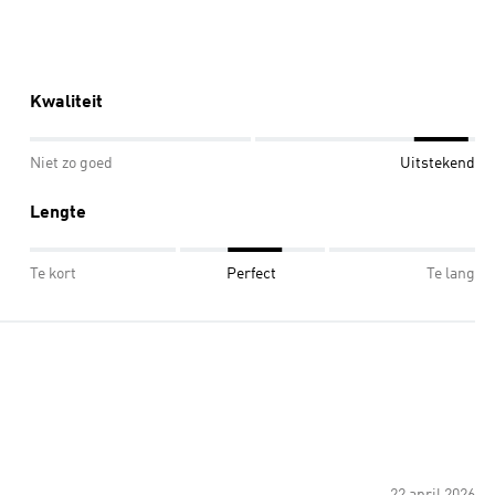
Kwaliteit
Niet zo goed
Uitstekend
Lengte
Te kort
Perfect
Te lang