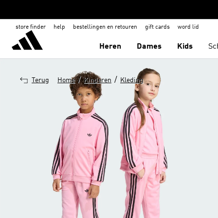
store finder
help
bestellingen en retouren
gift cards
word lid
Heren
Dames
Kids
Sc
/
/
Terug
Home
Kinderen
Kleding