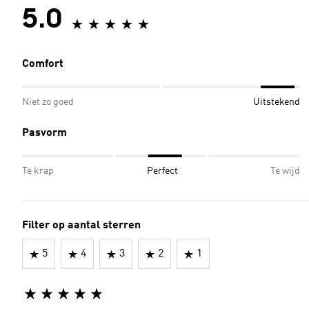
5.0
Comfort
Niet zo goed
Uitstekend
Pasvorm
Te krap
Perfect
Te wijd
Filter op aantal sterren
5
4
3
2
1