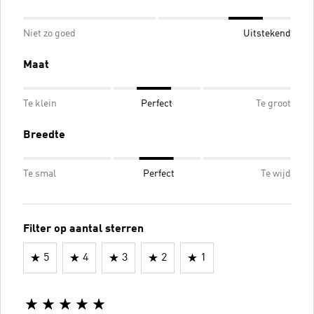
Niet zo goed
Uitstekend
Maat
Te klein
Perfect
Te groot
Breedte
Te smal
Perfect
Te wijd
Filter op aantal sterren
5
4
3
2
1