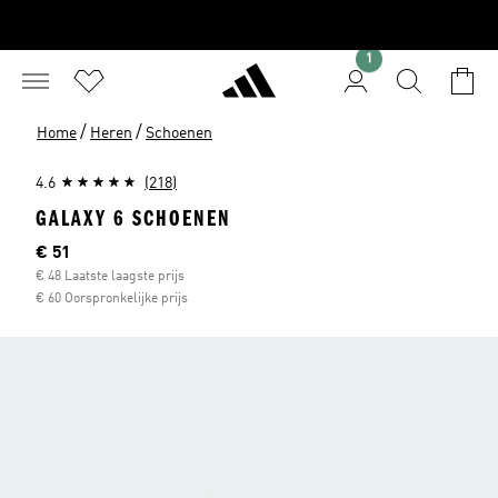
1
/
/
Home
Heren
Schoenen
4.6
(218)
GALAXY 6 SCHOENEN
Huidige prijs
€ 51
€ 48 Laatste laagste prijs
€ 60 Oorspronkelijke prijs