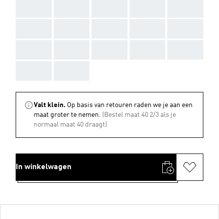
AAA
AAA
AAA
AAA
AAA
AAA
AAA
AAA
AAA
AAA
AAA
AAA
AAA
AAA
AAA
AAA
AAA
Valt klein.
Op basis van retouren raden we je aan een
maat groter te nemen.
(Bestel maat 40 2/3 als je
normaal maat 40 draagt)
In winkelwagen