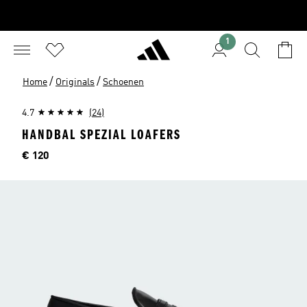
1
/
/
Home
Originals
Schoenen
4.7
(24)
HANDBAL SPEZIAL LOAFERS
Prijs
€ 120