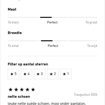
Maat
Te klein
Perfect
Te groot
Breedte
Te smal
Perfect
Te wijd
Filter op aantal sterren
5
4
3
2
1
5 augustus 2026
nette schoen
leuke nette suède schoen. mooi onder pantalon.