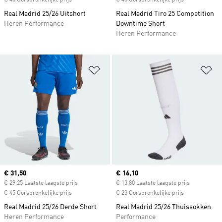
€ 45 Oorspronkelijke prijs
€ 45 Oorspronkelijke prijs
Real Madrid 25/26 Uitshort
Real Madrid Tiro 25 Competition
Heren Performance
Downtime Short
Heren Performance
Op verlanglijst zetten
Op
Current price
€ 31,50
Current price
€ 16,10
€ 29,25 Laatste laagste prijs
€ 13,80 Laatste laagste prijs
€ 45 Oorspronkelijke prijs
€ 23 Oorspronkelijke prijs
Real Madrid 25/26 Derde Short
Real Madrid 25/26 Thuissokken
Heren Performance
Performance