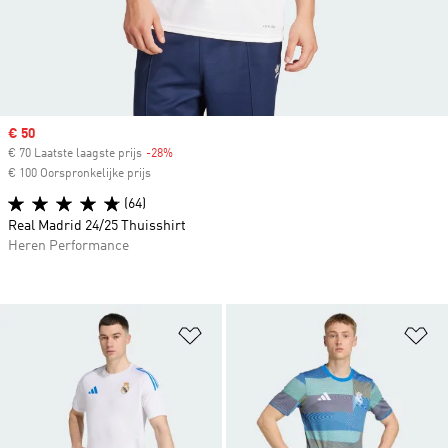
Sale price
€ 50
€ 70 Laatste laagste prijs
-28%
Discount
€ 100 Oorspronkelijke prijs
(64)
Real Madrid 24/25 Thuisshirt
Heren Performance
Op verlanglijst zetten
Op