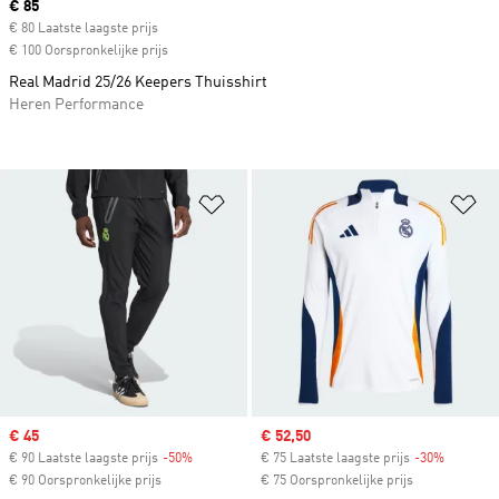
Current price
€ 85
€ 80 Laatste laagste prijs
€ 100 Oorspronkelijke prijs
Real Madrid 25/26 Keepers Thuisshirt
Heren Performance
Op verlanglijst zetten
Op
Sale price
€ 45
Sale price
€ 52,50
€ 90 Laatste laagste prijs
-50%
Discount
€ 75 Laatste laagste prijs
-30%
Discount
€ 90 Oorspronkelijke prijs
€ 75 Oorspronkelijke prijs