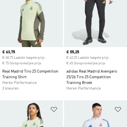
Current price
€ 63,75
Current price
€ 55,25
€ 48,75 Laatste laagste prijs
€ 42,25 Laatste laagste prijs
€ 75 Oorspronkelijke prijs
€ 65 Oorspronkelijke prijs
Real Madrid Tiro 25 Competition
adidas Real Madrid Avengers
Training Shirt
25/26 Tiro 25 Competition
Heren Performance
Training Broek
2 kleuren
Heren Performance
Op verlanglijst zetten
Op