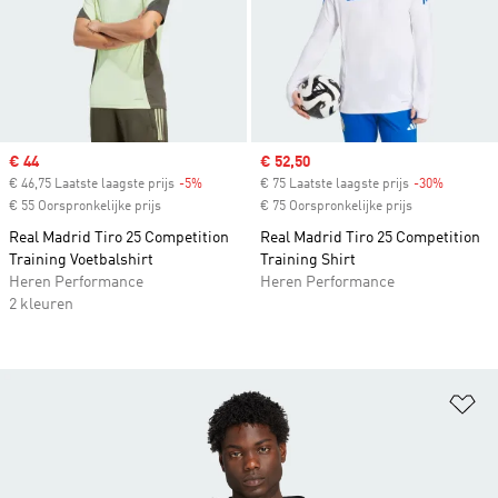
Sale price
€ 44
Sale price
€ 52,50
€ 46,75 Laatste laagste prijs
-5%
Discount
€ 75 Laatste laagste prijs
-30%
Discount
€ 55 Oorspronkelijke prijs
€ 75 Oorspronkelijke prijs
Real Madrid Tiro 25 Competition
Real Madrid Tiro 25 Competition
Training Voetbalshirt
Training Shirt
Heren Performance
Heren Performance
2 kleuren
Op