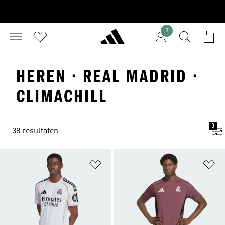
1
HEREN · REAL MADRID ·
CLIMACHILL
3
38 resultaten
Op verlanglijst zetten
Op