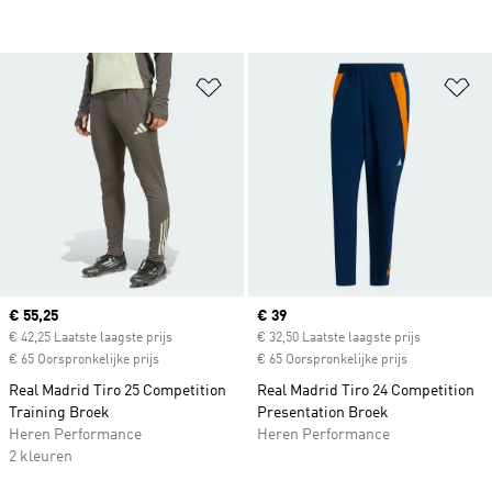
Op verlanglijst zetten
Op
Current price
€ 55,25
Current price
€ 39
€ 42,25 Laatste laagste prijs
€ 32,50 Laatste laagste prijs
€ 65 Oorspronkelijke prijs
€ 65 Oorspronkelijke prijs
Real Madrid Tiro 25 Competition
Real Madrid Tiro 24 Competition
Training Broek
Presentation Broek
Heren Performance
Heren Performance
2 kleuren