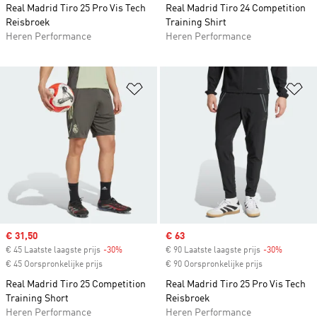
Real Madrid Tiro 25 Pro Vis Tech
Real Madrid Tiro 24 Competition
Reisbroek
Training Shirt
Heren Performance
Heren Performance
Op verlanglijst zetten
Op
Sale price
€ 31,50
Sale price
€ 63
€ 45 Laatste laagste prijs
-30%
Discount
€ 90 Laatste laagste prijs
-30%
Discount
€ 45 Oorspronkelijke prijs
€ 90 Oorspronkelijke prijs
Real Madrid Tiro 25 Competition
Real Madrid Tiro 25 Pro Vis Tech
Training Short
Reisbroek
Heren Performance
Heren Performance