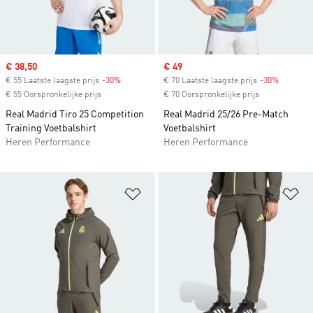
Sale price
€ 38,50
Sale price
€ 49
€ 55 Laatste laagste prijs
-30%
Discount
€ 70 Laatste laagste prijs
-30%
Discount
€ 55 Oorspronkelijke prijs
€ 70 Oorspronkelijke prijs
Real Madrid Tiro 25 Competition
Real Madrid 25/26 Pre-Match
Training Voetbalshirt
Voetbalshirt
Heren Performance
Heren Performance
Op verlanglijst zetten
Op