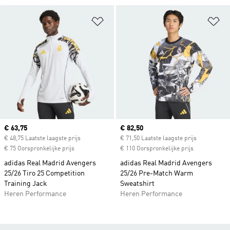
Op verlanglijst zetten
Op
Current price
€ 63,75
Current price
€ 82,50
€ 48,75 Laatste laagste prijs
€ 71,50 Laatste laagste prijs
€ 75 Oorspronkelijke prijs
€ 110 Oorspronkelijke prijs
adidas Real Madrid Avengers
adidas Real Madrid Avengers
25/26 Tiro 25 Competition
25/26 Pre-Match Warm
Training Jack
Sweatshirt
Heren Performance
Heren Performance