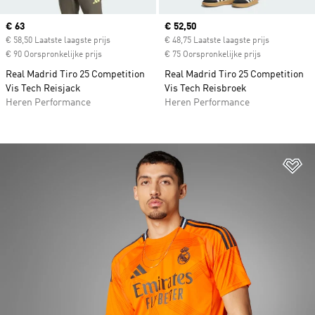
Current price
€ 63
Current price
€ 52,50
€ 58,50 Laatste laagste prijs
€ 48,75 Laatste laagste prijs
€ 90 Oorspronkelijke prijs
€ 75 Oorspronkelijke prijs
Real Madrid Tiro 25 Competition
Real Madrid Tiro 25 Competition
Vis Tech Reisjack
Vis Tech Reisbroek
Heren Performance
Heren Performance
Op