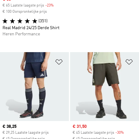
€ 65 Laatste laagste prijs
-23%
Discount
€ 100 Oorspronkelijke prijs
(351)
Real Madrid 24/25 Derde Shirt
Heren Performance
Op verlanglijst zetten
Op
Current price
€ 38,25
Sale price
€ 31,50
€ 29,25 Laatste laagste prijs
€ 45 Laatste laagste prijs
-30%
Discount