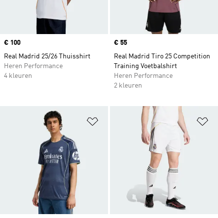
Price
€ 100
Price
€ 55
Real Madrid 25/26 Thuisshirt
Real Madrid Tiro 25 Competition
Heren Performance
Training Voetbalshirt
4 kleuren
Heren Performance
2 kleuren
Op verlanglijst zetten
Op