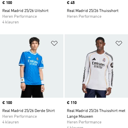
Price
€ 100
Price
€ 45
Real Madrid 25/26 Uitshirt
Real Madrid 25/26 Thuisshort
Heren Performance
Heren Performance
4 kleuren
Op verlanglijst zetten
Op
Price
€ 100
Price
€ 110
Real Madrid 25/26 Derde Shirt
Real Madrid 25/26 Thuisshirt met
Heren Performance
Lange Mouwen
4 kleuren
Heren Performance