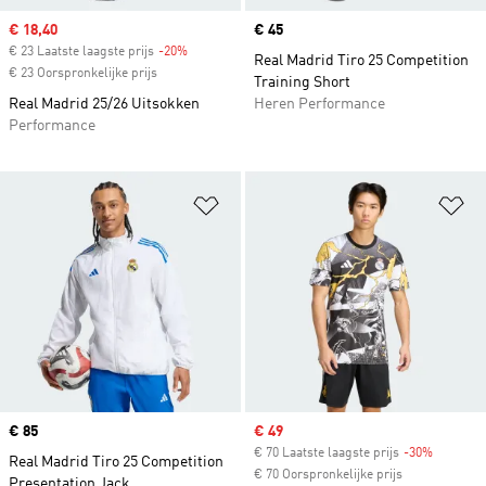
Sale price
€ 18,40
Price
€ 45
€ 23 Laatste laagste prijs
-20%
Discount
Real Madrid Tiro 25 Competition
€ 23 Oorspronkelijke prijs
Training Short
Real Madrid 25/26 Uitsokken
Heren Performance
Performance
Op verlanglijst zetten
Op
Price
€ 85
Sale price
€ 49
€ 70 Laatste laagste prijs
-30%
Discount
Real Madrid Tiro 25 Competition
€ 70 Oorspronkelijke prijs
Presentation Jack