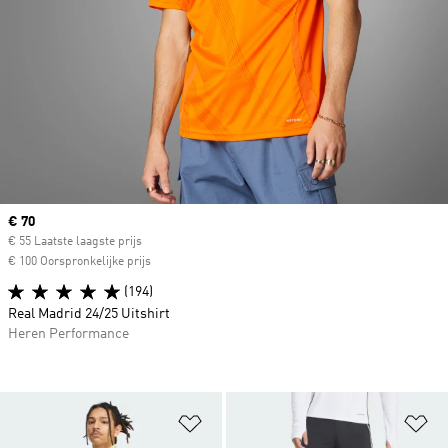
Current price
€ 70
€ 55 Laatste laagste prijs
€ 100 Oorspronkelijke prijs
(194)
Real Madrid 24/25 Uitshirt
Heren Performance
Op verlanglijst zetten
Op