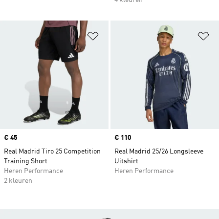
4 kleuren
Op verlanglijst zetten
Op
Price
€ 45
Price
€ 110
Real Madrid Tiro 25 Competition
Real Madrid 25/26 Longsleeve
Training Short
Uitshirt
Heren Performance
Heren Performance
2 kleuren