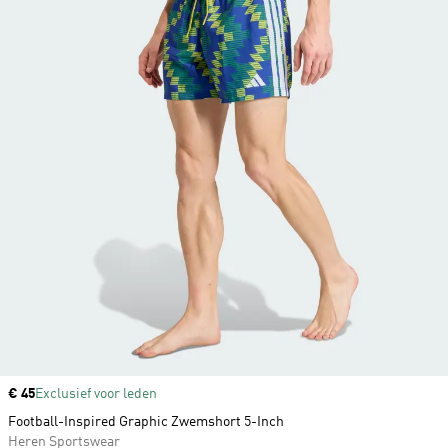
Price
€ 45
Exclusief voor leden
Football-Inspired Graphic Zwemshort 5-Inch
Heren Sportswear