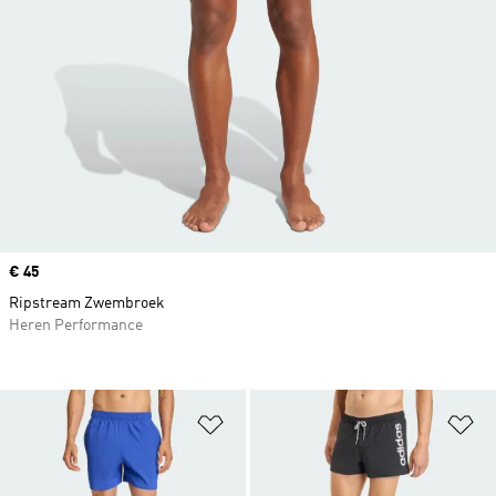
Price
€ 45
Ripstream Zwembroek
Heren Performance
Op verlanglijst zetten
Op