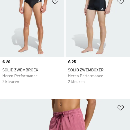
Op verlanglijst zetten
Op
Price
€ 20
Price
€ 25
SOLID ZWEMBROEK
SOLID ZWEMBOXER
Heren Performance
Heren Performance
2 kleuren
2 kleuren
Op