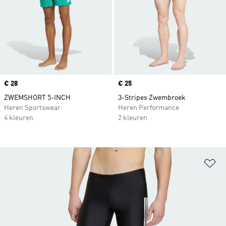
Price
€ 28
Price
€ 25
ZWEMSHORT 5-INCH
3-Stripes Zwembroek
Heren Sportswear
Heren Performance
4 kleuren
2 kleuren
Op