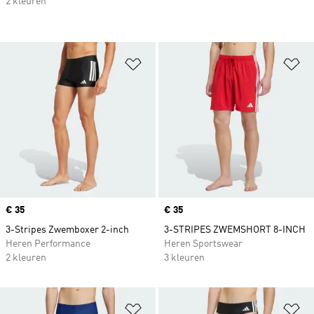
2 kleuren
Op verlanglijst zetten
Op
Price
€ 35
Price
€ 35
3-Stripes Zwemboxer 2-inch
3-STRIPES ZWEMSHORT 8-INCH
Heren Performance
Heren Sportswear
2 kleuren
3 kleuren
Op verlanglijst zetten
Op