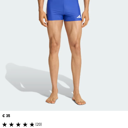
Price
€ 35
(20)