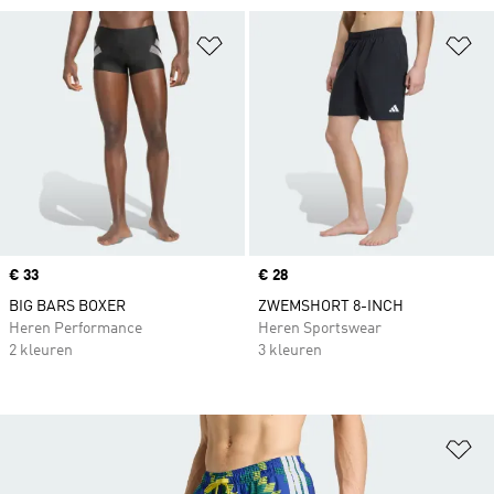
Op verlanglijst zetten
Op
Price
€ 33
Price
€ 28
BIG BARS BOXER
ZWEMSHORT 8-INCH
Heren Performance
Heren Sportswear
2 kleuren
3 kleuren
Op