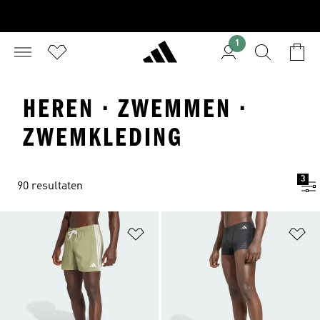
1
HEREN · ZWEMMEN ·
ZWEMKLEDING
3
90 resultaten
Op verlanglijst zetten
Op