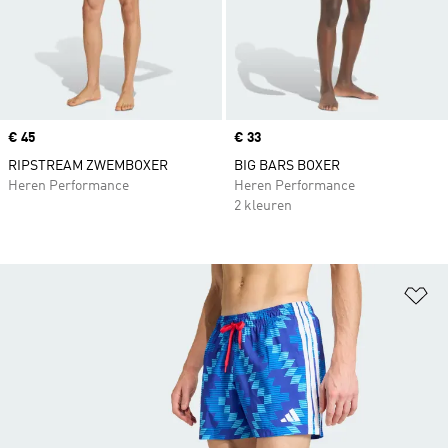
Price
€ 45
Price
€ 33
RIPSTREAM ZWEMBOXER
BIG BARS BOXER
Heren Performance
Heren Performance
2 kleuren
Op