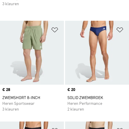
3 kleuren
Op verlanglijst zetten
Op
Price
€ 28
Price
€ 20
ZWEMSHORT 8-INCH
SOLID ZWEMBROEK
Heren Sportswear
Heren Performance
3 kleuren
2 kleuren