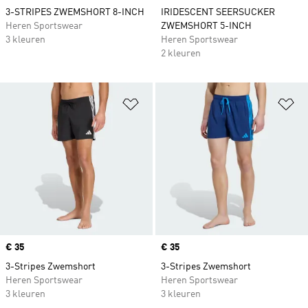
3-STRIPES ZWEMSHORT 8-INCH
IRIDESCENT SEERSUCKER
Heren Sportswear
ZWEMSHORT 5-INCH
3 kleuren
Heren Sportswear
2 kleuren
Op verlanglijst zetten
Op
Price
€ 35
Price
€ 35
3-Stripes Zwemshort
3-Stripes Zwemshort
Heren Sportswear
Heren Sportswear
3 kleuren
3 kleuren