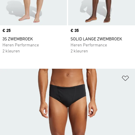
Price
€ 25
Price
€ 35
3S ZWEMBROEK
SOLID LANGE ZWEMBROEK
Heren Performance
Heren Performance
2 kleuren
2 kleuren
Op