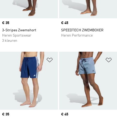
Price
€ 35
Price
€ 45
3-Stripes Zwemshort
SPEEDTECH ZWEMBOXER
Heren Sportswear
Heren Performance
3 kleuren
Op verlanglijst zetten
Op
Price
€ 35
Price
€ 45