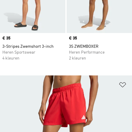
Price
€ 35
Price
€ 35
3-Stripes Zwemshort 3-inch
3S ZWEMBOXER
Heren Sportswear
Heren Performance
4 kleuren
2 kleuren
Op