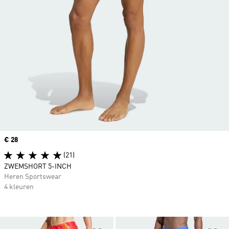
Price
€ 28
(21)
ZWEMSHORT 5-INCH
Heren Sportswear
4 kleuren