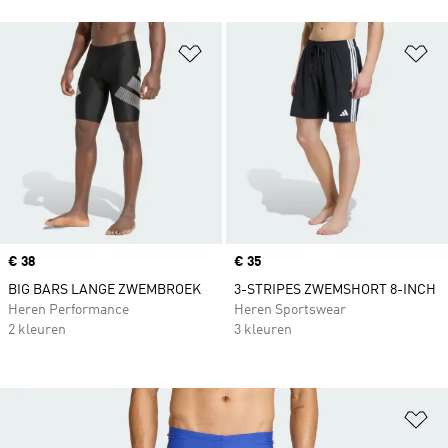
Op verlanglijst zetten
Op
Price
€ 38
Price
€ 35
BIG BARS LANGE ZWEMBROEK
3-STRIPES ZWEMSHORT 8-INCH
Heren Performance
Heren Sportswear
2 kleuren
3 kleuren
Op