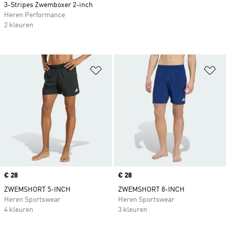
3-Stripes Zwemboxer 2-inch
Heren Performance
2 kleuren
Op verlanglijst zetten
Op
Price
€ 28
Price
€ 28
ZWEMSHORT 5-INCH
ZWEMSHORT 8-INCH
Heren Sportswear
Heren Sportswear
4 kleuren
3 kleuren