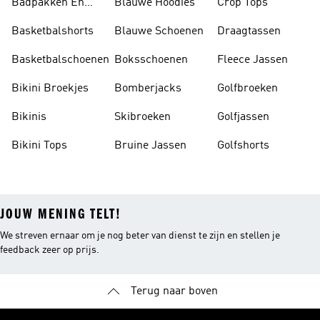
Badpakken En
Blauwe Hoodies
Crop Tops
Tankini's
Basketbalshorts
Blauwe Schoenen
Draagtassen
Basketbalschoenen
Boksschoenen
Fleece Jassen
Bikini Broekjes
Bomberjacks
Golfbroeken
Bikinis
Skibroeken
Golfjassen
Bikini Tops
Bruine Jassen
Golfshorts
JOUW MENING TELT!
We streven ernaar om je nog beter van dienst te zijn en stellen je
feedback zeer op prijs.
Terug naar boven