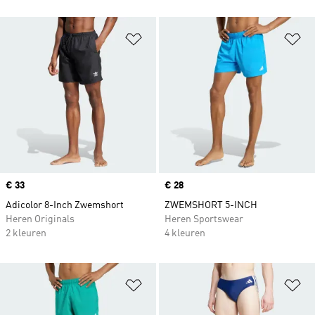
Op verlanglijst zetten
Op
Price
€ 33
Price
€ 28
Adicolor 8-Inch Zwemshort
ZWEMSHORT 5-INCH
Heren Originals
Heren Sportswear
2 kleuren
4 kleuren
Op verlanglijst zetten
Op