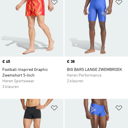
Op verlanglijst zetten
Op
Price
€ 45
Price
€ 38
Football-Inspired Graphic
BIG BARS LANGE ZWEMBROEK
Zwemshort 5-Inch
Heren Performance
Heren Sportswear
2 kleuren
3 kleuren
Op verlanglijst zetten
Op