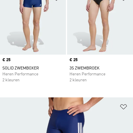
Price
€ 25
Price
€ 25
SOLID ZWEMBOXER
3S ZWEMBROEK
Heren Performance
Heren Performance
2 kleuren
2 kleuren
Op