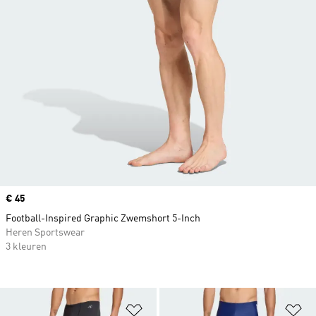
Price
€ 45
Football-Inspired Graphic Zwemshort 5-Inch
Heren Sportswear
3 kleuren
Op verlanglijst zetten
Op