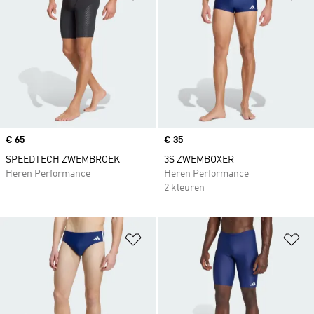
Price
€ 65
Price
€ 35
SPEEDTECH ZWEMBROEK
3S ZWEMBOXER
Heren Performance
Heren Performance
2 kleuren
Op verlanglijst zetten
Op