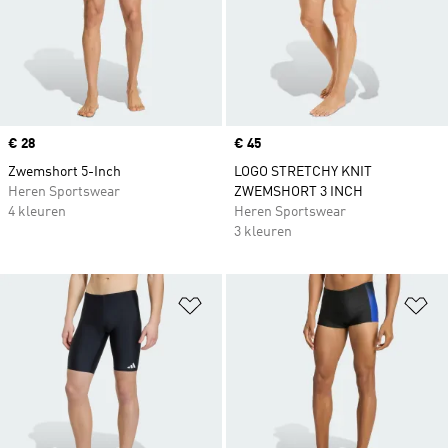
Price
€ 28
Price
€ 45
Zwemshort 5-Inch
LOGO STRETCHY KNIT
Heren Sportswear
ZWEMSHORT 3 INCH
4 kleuren
Heren Sportswear
3 kleuren
Op verlanglijst zetten
Op