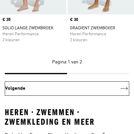
Price
€ 35
Price
€ 30
SOLID LANGE ZWEMBROEK
GRADIENT ZWEMBOXER
Heren Performance
Heren Performance
2 kleuren
2 kleuren
Pagina 1 van 2
Volgende
HEREN • ZWEMMEN •
ZWEMKLEDING EN MEER